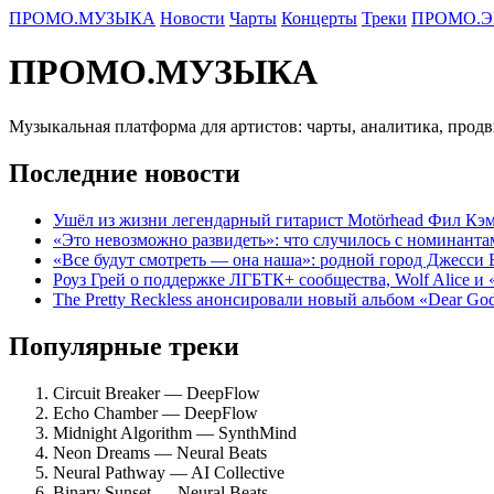
ПРОМО.МУЗЫКА
Новости
Чарты
Концерты
Треки
ПРОМО.Э
ПРОМО.МУЗЫКА
Музыкальная платформа для артистов: чарты, аналитика, прод
Последние новости
Ушёл из жизни легендарный гитарист Motörhead Фил Кэм
«Это невозможно развидеть»: что случилось с номинант
«Все будут смотреть — она наша»: родной город Джесси
Роуз Грей о поддержке ЛГБТК+ сообщества, Wolf Alice и
The Pretty Reckless анонсировали новый альбом «Dear Go
Популярные треки
Circuit Breaker — DeepFlow
Echo Chamber — DeepFlow
Midnight Algorithm — SynthMind
Neon Dreams — Neural Beats
Neural Pathway — AI Collective
Binary Sunset — Neural Beats