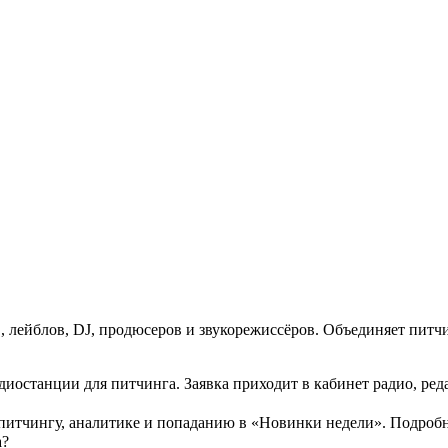
 лейблов, DJ, продюсеров и звукорежиссёров. Объединяет питч
 радиостанции для питчинга. Заявка приходит в кабинет радио, р
питчингу, аналитике и попаданию в «Новинки недели». Подробн
а?