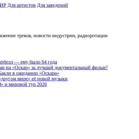
ИР
Для артистов
Для заведений
вижение треков, новости индустрии, радиоротации
пбелл — ему было 64 года
ами на «Оскар» за лучший документальный фильм?
 Бакли в ожидании «Оскара»
 «другом мире» её новой музыки
d» и мировой тур 2026