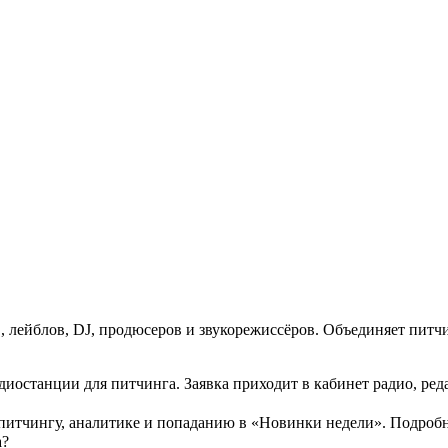
 лейблов, DJ, продюсеров и звукорежиссёров. Объединяет питч
 радиостанции для питчинга. Заявка приходит в кабинет радио, р
питчингу, аналитике и попаданию в «Новинки недели». Подробн
а?