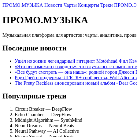
ПРОМО.МУЗЫКА
Новости
Чарты
Концерты
Треки
ПРОМО.Э
ПРОМО.МУЗЫКА
Музыкальная платформа для артистов: чарты, аналитика, прод
Последние новости
Ушёл из жизни легендарный гитарист Motörhead Фил Кэм
«Это невозможно развидеть»: что случилось с номинант
«Все будут смотреть — она наша»: родной город Джесси
Роуз Грей о поддержке ЛГБТК+ сообщества, Wolf Alice и
The Pretty Reckless анонсировали новый альбом «Dear Go
Популярные треки
Circuit Breaker — DeepFlow
Echo Chamber — DeepFlow
Midnight Algorithm — SynthMind
Neon Dreams — Neural Beats
Neural Pathway — AI Collective
Binary Sunset — Neural Beats