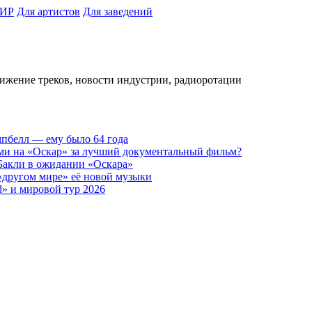
ИР
Для артистов
Для заведений
вижение треков, новости индустрии, радиоротации
пбелл — ему было 64 года
ами на «Оскар» за лучший документальный фильм?
 Бакли в ожидании «Оскара»
 «другом мире» её новой музыки
d» и мировой тур 2026