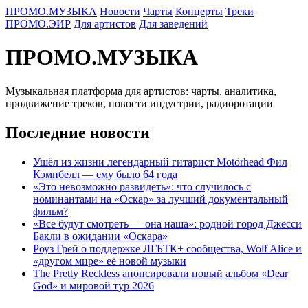
ПРОМО.МУЗЫКА
Новости
Чарты
Концерты
Треки
ПРОМО.ЭИР
Для артистов
Для заведений
ПРОМО.МУЗЫКА
Музыкальная платформа для артистов: чарты, аналитика,
продвижение треков, новости индустрии, радиоротации
Последние новости
Ушёл из жизни легендарный гитарист Motörhead Фил
Кэмпбелл — ему было 64 года
«Это невозможно развидеть»: что случилось с
номинантами на «Оскар» за лучший документальный
фильм?
«Все будут смотреть — она наша»: родной город Джесси
Бакли в ожидании «Оскара»
Роуз Грей о поддержке ЛГБТК+ сообщества, Wolf Alice и
«другом мире» её новой музыки
The Pretty Reckless анонсировали новый альбом «Dear
God» и мировой тур 2026