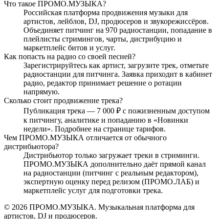
Что такое ПРОМО.МУЗЫКА?
Российская платформа продвижения музыки для
артистов, лейблов, DJ, продюсеров и звукорежиссёров.
Объединяет питчинг на 970 радиостанции, попадание в
плейлисты стримингов, чарты, дистрибуцию и
маркетплейс битов и услуг.
Как попасть на радио со своей песней?
Зарегистрируйтесь как артист, загрузите трек, отметьте
радиостанции для питчинга. Заявка приходит в кабинет
радио, редактор принимает решение о ротации
напрямую.
Сколько стоит продвижение трека?
Публикация трека — 7 000 ₽ с пожизненным доступом
к питчингу, аналитике и попаданию в «Новинки
недели». Подробнее на странице тарифов.
Чем ПРОМО.МУЗЫКА отличается от обычного
дистрибьютора?
Дистрибьютор только загружает треки в стриминги.
ПРОМО.МУЗЫКА дополнительно даёт прямой канал
на радиостанции (питчинг с реальным редактором),
экспертную оценку перед релизом (ПРОМО.ЛАБ) и
маркетплейс услуг для подготовки трека.
© 2026 ПРОМО.МУЗЫКА. Музыкальная платформа для
артистов, DJ и продюсеров.