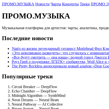
ПРОМО.МУЗЫКА
Новости
Чарты
Концерты
Треки
ПРОМО.Э
ПРОМО.МУЗЫКА
Музыкальная платформа для артистов: чарты, аналитика, прод
Последние новости
Ушёл из жизни легендарный гитарист Motörhead Фил Кэм
«Это невозможно развидеть»: что случилось с номинант
«Все будут смотреть — она наша»: родной город Джесси
Роуз Грей о поддержке ЛГБТК+ сообщества, Wolf Alice и
The Pretty Reckless анонсировали новый альбом «Dear Go
Популярные треки
Circuit Breaker — DeepFlow
Echo Chamber — DeepFlow
Midnight Algorithm — SynthMind
Neon Dreams — Neural Beats
Neural Pathway — AI Collective
Binary Sunset — Neural Beats