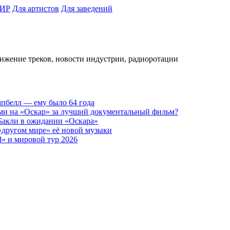
ИР
Для артистов
Для заведений
вижение треков, новости индустрии, радиоротации
пбелл — ему было 64 года
ами на «Оскар» за лучший документальный фильм?
 Бакли в ожидании «Оскара»
 «другом мире» её новой музыки
d» и мировой тур 2026