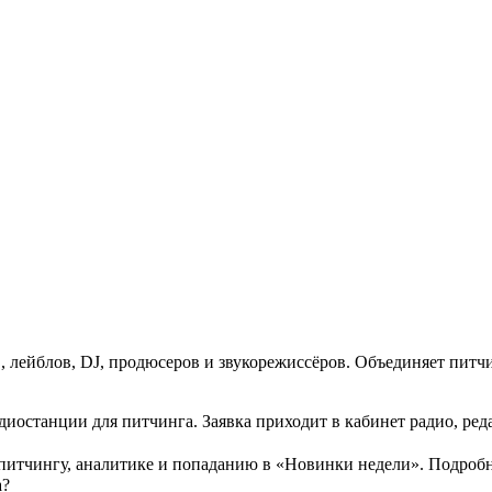
 лейблов, DJ, продюсеров и звукорежиссёров. Объединяет питч
 радиостанции для питчинга. Заявка приходит в кабинет радио, р
питчингу, аналитике и попаданию в «Новинки недели». Подробн
а?