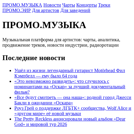
ПРОМО.МУЗЫКА
Новости
Чарты
Концерты
Треки
ПРОМО.ЭИР
Для артистов
Для заведений
ПРОМО.МУЗЫКА
Музыкальная платформа для артистов: чарты, аналитика,
продвижение треков, новости индустрии, радиоротации
Последние новости
Ушёл из жизни легендарный гитарист Motörhead Фил
Кэмпбелл — ему было 64 года
«Это невозможно развидеть»: что случилось с
номинантами на «Оскар» за лучший документальный
фильм?
«Все будут смотреть — она наша»: родной город Джесси
Бакли в ожидании «Оскара»
Роуз Грей о поддержке ЛГБТК+ сообщества, Wolf Alice и
«другом мире» её новой музыки
The Pretty Reckless анонсировали новый альбом «Dear
God» и мировой тур 2026