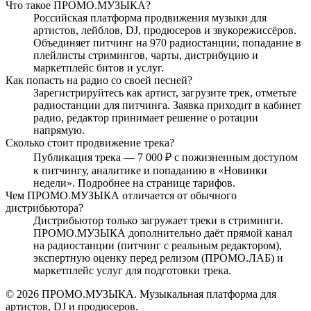
Что такое ПРОМО.МУЗЫКА?
Российская платформа продвижения музыки для
артистов, лейблов, DJ, продюсеров и звукорежиссёров.
Объединяет питчинг на 970 радиостанции, попадание в
плейлисты стримингов, чарты, дистрибуцию и
маркетплейс битов и услуг.
Как попасть на радио со своей песней?
Зарегистрируйтесь как артист, загрузите трек, отметьте
радиостанции для питчинга. Заявка приходит в кабинет
радио, редактор принимает решение о ротации
напрямую.
Сколько стоит продвижение трека?
Публикация трека — 7 000 ₽ с пожизненным доступом
к питчингу, аналитике и попаданию в «Новинки
недели». Подробнее на странице тарифов.
Чем ПРОМО.МУЗЫКА отличается от обычного
дистрибьютора?
Дистрибьютор только загружает треки в стриминги.
ПРОМО.МУЗЫКА дополнительно даёт прямой канал
на радиостанции (питчинг с реальным редактором),
экспертную оценку перед релизом (ПРОМО.ЛАБ) и
маркетплейс услуг для подготовки трека.
© 2026 ПРОМО.МУЗЫКА. Музыкальная платформа для
артистов, DJ и продюсеров.