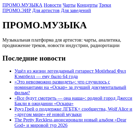
ПРОМО.МУЗЫКА
Новости
Чарты
Концерты
Треки
ПРОМО.ЭИР
Для артистов
Для заведений
ПРОМО.МУЗЫКА
Музыкальная платформа для артистов: чарты, аналитика,
продвижение треков, новости индустрии, радиоротации
Последние новости
Ушёл из жизни легендарный гитарист Motörhead Фил
Кэмпбелл — ему было 64 года
«Это невозможно развидеть»: что случилось с
номинантами на «Оскар» за лучший документальный
фильм?
«Все будут смотреть — она наша»: родной город Джесси
Бакли в ожидании «Оскара»
Роуз Грей о поддержке ЛГБТК+ сообщества, Wolf Alice и
«другом мире» её новой музыки
The Pretty Reckless анонсировали новый альбом «Dear
God» и мировой тур 2026