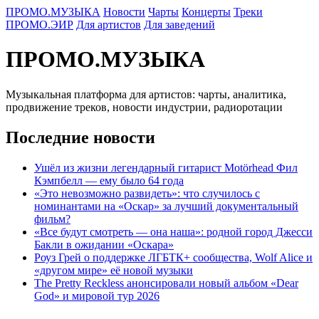
ПРОМО.МУЗЫКА
Новости
Чарты
Концерты
Треки
ПРОМО.ЭИР
Для артистов
Для заведений
ПРОМО.МУЗЫКА
Музыкальная платформа для артистов: чарты, аналитика,
продвижение треков, новости индустрии, радиоротации
Последние новости
Ушёл из жизни легендарный гитарист Motörhead Фил
Кэмпбелл — ему было 64 года
«Это невозможно развидеть»: что случилось с
номинантами на «Оскар» за лучший документальный
фильм?
«Все будут смотреть — она наша»: родной город Джесси
Бакли в ожидании «Оскара»
Роуз Грей о поддержке ЛГБТК+ сообщества, Wolf Alice и
«другом мире» её новой музыки
The Pretty Reckless анонсировали новый альбом «Dear
God» и мировой тур 2026