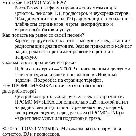
Что такое ПРОМО.МУЗЫКА?
Российская платформа продвижения музыки для
артистов, лейблов, DJ, продюсеров и звукорежиссёров.
Объединяет питчинг на 970 радиостанции, попадание в
плейлисты стримингов, чарты, дистрибуцию и
маркетплейс битов и услуг.
Как попасть на радио со своей песней?
Зарегистрируйтесь как артист, загрузите трек, отметьте
радиостанции для питчинга. Заявка приходит в кабинет
радио, редактор принимает решение о ротации
напрямую.
Сколько стоит продвижение трека?
Публикация трека — 7 000 ₽ с пожизненным доступом
к питчингу, аналитике и попаданию в «Новинки
недели». Подробнее на странице тарифов.
Чем ПРОМО.МУЗЫКА отличается от обычного
дистрибьютора?
Дистрибьютор только загружает треки в стриминги.
ПРОМО.МУЗЫКА дополнительно даёт прямой канал
на радиостанции (питчинг с реальным редактором),
экспертную оценку перед релизом (ПРОМО.ЛАБ) и
маркетплейс услуг для подготовки трека.
© 2026 ПРОМО.МУЗЫКА. Музыкальная платформа для
артистов, DJ и продюсеров.