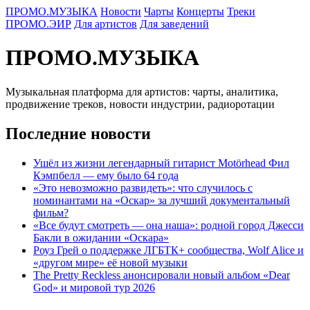
ПРОМО.МУЗЫКА
Новости
Чарты
Концерты
Треки
ПРОМО.ЭИР
Для артистов
Для заведений
ПРОМО.МУЗЫКА
Музыкальная платформа для артистов: чарты, аналитика,
продвижение треков, новости индустрии, радиоротации
Последние новости
Ушёл из жизни легендарный гитарист Motörhead Фил
Кэмпбелл — ему было 64 года
«Это невозможно развидеть»: что случилось с
номинантами на «Оскар» за лучший документальный
фильм?
«Все будут смотреть — она наша»: родной город Джесси
Бакли в ожидании «Оскара»
Роуз Грей о поддержке ЛГБТК+ сообщества, Wolf Alice и
«другом мире» её новой музыки
The Pretty Reckless анонсировали новый альбом «Dear
God» и мировой тур 2026