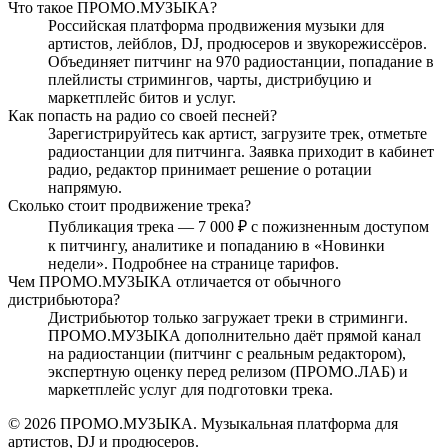
Что такое ПРОМО.МУЗЫКА?
Российская платформа продвижения музыки для
артистов, лейблов, DJ, продюсеров и звукорежиссёров.
Объединяет питчинг на 970 радиостанции, попадание в
плейлисты стримингов, чарты, дистрибуцию и
маркетплейс битов и услуг.
Как попасть на радио со своей песней?
Зарегистрируйтесь как артист, загрузите трек, отметьте
радиостанции для питчинга. Заявка приходит в кабинет
радио, редактор принимает решение о ротации
напрямую.
Сколько стоит продвижение трека?
Публикация трека — 7 000 ₽ с пожизненным доступом
к питчингу, аналитике и попаданию в «Новинки
недели». Подробнее на странице тарифов.
Чем ПРОМО.МУЗЫКА отличается от обычного
дистрибьютора?
Дистрибьютор только загружает треки в стриминги.
ПРОМО.МУЗЫКА дополнительно даёт прямой канал
на радиостанции (питчинг с реальным редактором),
экспертную оценку перед релизом (ПРОМО.ЛАБ) и
маркетплейс услуг для подготовки трека.
© 2026 ПРОМО.МУЗЫКА. Музыкальная платформа для
артистов, DJ и продюсеров.