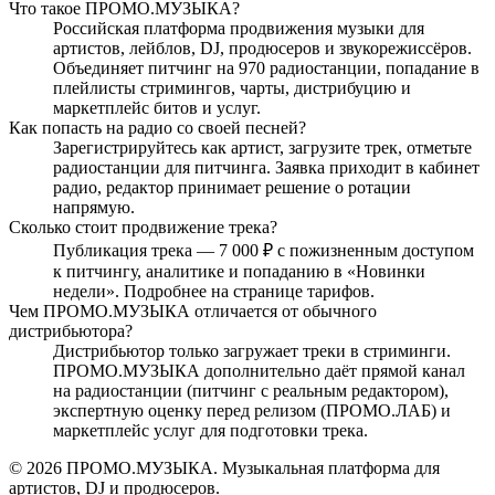
Что такое ПРОМО.МУЗЫКА?
Российская платформа продвижения музыки для
артистов, лейблов, DJ, продюсеров и звукорежиссёров.
Объединяет питчинг на 970 радиостанции, попадание в
плейлисты стримингов, чарты, дистрибуцию и
маркетплейс битов и услуг.
Как попасть на радио со своей песней?
Зарегистрируйтесь как артист, загрузите трек, отметьте
радиостанции для питчинга. Заявка приходит в кабинет
радио, редактор принимает решение о ротации
напрямую.
Сколько стоит продвижение трека?
Публикация трека — 7 000 ₽ с пожизненным доступом
к питчингу, аналитике и попаданию в «Новинки
недели». Подробнее на странице тарифов.
Чем ПРОМО.МУЗЫКА отличается от обычного
дистрибьютора?
Дистрибьютор только загружает треки в стриминги.
ПРОМО.МУЗЫКА дополнительно даёт прямой канал
на радиостанции (питчинг с реальным редактором),
экспертную оценку перед релизом (ПРОМО.ЛАБ) и
маркетплейс услуг для подготовки трека.
© 2026 ПРОМО.МУЗЫКА. Музыкальная платформа для
артистов, DJ и продюсеров.