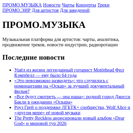
ПРОМО.МУЗЫКА
Новости
Чарты
Концерты
Треки
ПРОМО.ЭИР
Для артистов
Для заведений
ПРОМО.МУЗЫКА
Музыкальная платформа для артистов: чарты, аналитика,
продвижение треков, новости индустрии, радиоротации
Последние новости
Ушёл из жизни легендарный гитарист Motörhead Фил
Кэмпбелл — ему было 64 года
«Это невозможно развидеть»: что случилось с
номинантами на «Оскар» за лучший документальный
фильм?
«Все будут смотреть — она наша»: родной город Джесси
Бакли в ожидании «Оскара»
Роуз Грей о поддержке ЛГБТК+ сообщества, Wolf Alice и
«другом мире» её новой музыки
The Pretty Reckless анонсировали новый альбом «Dear
God» и мировой тур 2026