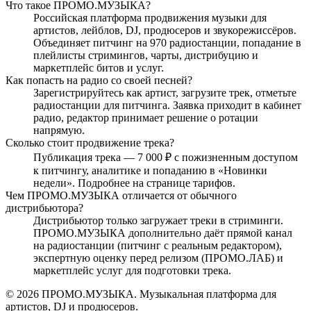
Что такое ПРОМО.МУЗЫКА?
Российская платформа продвижения музыки для
артистов, лейблов, DJ, продюсеров и звукорежиссёров.
Объединяет питчинг на 970 радиостанции, попадание в
плейлисты стримингов, чарты, дистрибуцию и
маркетплейс битов и услуг.
Как попасть на радио со своей песней?
Зарегистрируйтесь как артист, загрузите трек, отметьте
радиостанции для питчинга. Заявка приходит в кабинет
радио, редактор принимает решение о ротации
напрямую.
Сколько стоит продвижение трека?
Публикация трека — 7 000 ₽ с пожизненным доступом
к питчингу, аналитике и попаданию в «Новинки
недели». Подробнее на странице тарифов.
Чем ПРОМО.МУЗЫКА отличается от обычного
дистрибьютора?
Дистрибьютор только загружает треки в стриминги.
ПРОМО.МУЗЫКА дополнительно даёт прямой канал
на радиостанции (питчинг с реальным редактором),
экспертную оценку перед релизом (ПРОМО.ЛАБ) и
маркетплейс услуг для подготовки трека.
© 2026 ПРОМО.МУЗЫКА. Музыкальная платформа для
артистов, DJ и продюсеров.