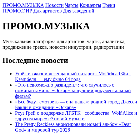
ПРОМО.МУЗЫКА
Новости
Чарты
Концерты
Треки
ПРОМО.ЭИР
Для артистов
Для заведений
ПРОМО.МУЗЫКА
Музыкальная платформа для артистов: чарты, аналитика,
продвижение треков, новости индустрии, радиоротации
Последние новости
Ушёл из жизни легендарный гитарист Motörhead Фил
Кэмпбелл — ему было 64 года
«Это невозможно развидеть»: что случилось с
номинантами на «Оскар» за лучший документальный
фильм?
«Все будут смотреть — она наша»: родной город Джесси
Бакли в ожидании «Оскара»
Роуз Грей о поддержке ЛГБТК+ сообщества, Wolf Alice и
«другом мире» её новой музыки
The Pretty Reckless анонсировали новый альбом «Dear
God» и мировой тур 2026