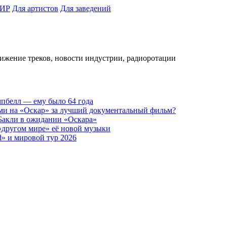
ИР
Для артистов
Для заведений
вижение треков, новости индустрии, радиоротации
пбелл — ему было 64 года
ами на «Оскар» за лучший документальный фильм?
 Бакли в ожидании «Оскара»
 «другом мире» её новой музыки
d» и мировой тур 2026