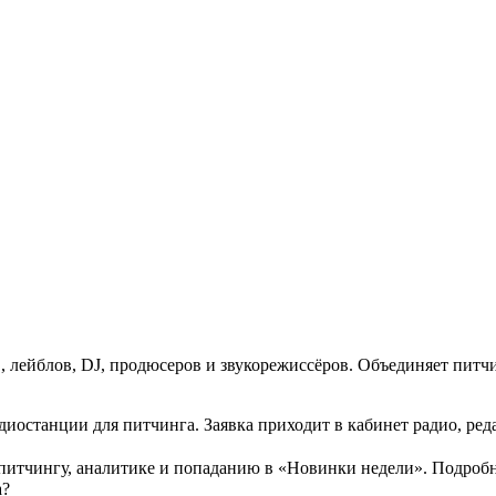
 лейблов, DJ, продюсеров и звукорежиссёров. Объединяет питч
 радиостанции для питчинга. Заявка приходит в кабинет радио, р
питчингу, аналитике и попаданию в «Новинки недели». Подробн
а?