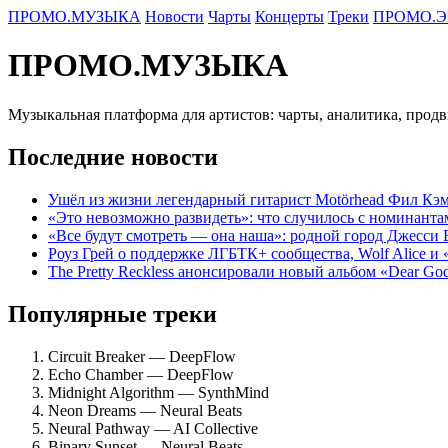
ПРОМО.МУЗЫКА
Новости
Чарты
Концерты
Треки
ПРОМО.Э
ПРОМО.МУЗЫКА
Музыкальная платформа для артистов: чарты, аналитика, прод
Последние новости
Ушёл из жизни легендарный гитарист Motörhead Фил Кэм
«Это невозможно развидеть»: что случилось с номинант
«Все будут смотреть — она наша»: родной город Джесси
Роуз Грей о поддержке ЛГБТК+ сообщества, Wolf Alice и
The Pretty Reckless анонсировали новый альбом «Dear Go
Популярные треки
Circuit Breaker — DeepFlow
Echo Chamber — DeepFlow
Midnight Algorithm — SynthMind
Neon Dreams — Neural Beats
Neural Pathway — AI Collective
Binary Sunset — Neural Beats