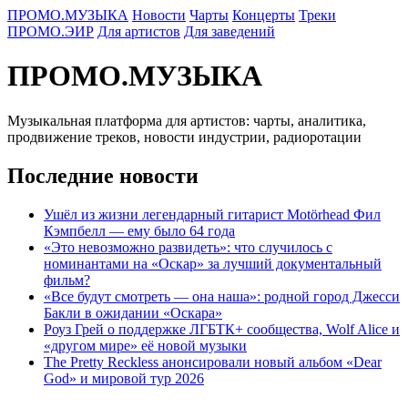
ПРОМО.МУЗЫКА
Новости
Чарты
Концерты
Треки
ПРОМО.ЭИР
Для артистов
Для заведений
ПРОМО.МУЗЫКА
Музыкальная платформа для артистов: чарты, аналитика,
продвижение треков, новости индустрии, радиоротации
Последние новости
Ушёл из жизни легендарный гитарист Motörhead Фил
Кэмпбелл — ему было 64 года
«Это невозможно развидеть»: что случилось с
номинантами на «Оскар» за лучший документальный
фильм?
«Все будут смотреть — она наша»: родной город Джесси
Бакли в ожидании «Оскара»
Роуз Грей о поддержке ЛГБТК+ сообщества, Wolf Alice и
«другом мире» её новой музыки
The Pretty Reckless анонсировали новый альбом «Dear
God» и мировой тур 2026