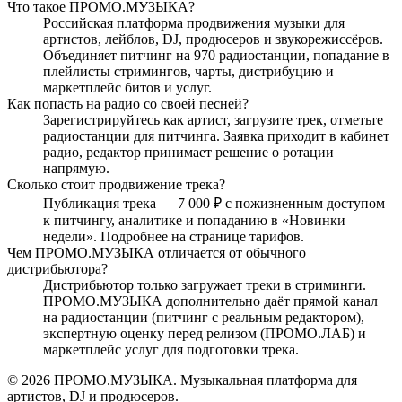
Что такое ПРОМО.МУЗЫКА?
Российская платформа продвижения музыки для
артистов, лейблов, DJ, продюсеров и звукорежиссёров.
Объединяет питчинг на 970 радиостанции, попадание в
плейлисты стримингов, чарты, дистрибуцию и
маркетплейс битов и услуг.
Как попасть на радио со своей песней?
Зарегистрируйтесь как артист, загрузите трек, отметьте
радиостанции для питчинга. Заявка приходит в кабинет
радио, редактор принимает решение о ротации
напрямую.
Сколько стоит продвижение трека?
Публикация трека — 7 000 ₽ с пожизненным доступом
к питчингу, аналитике и попаданию в «Новинки
недели». Подробнее на странице тарифов.
Чем ПРОМО.МУЗЫКА отличается от обычного
дистрибьютора?
Дистрибьютор только загружает треки в стриминги.
ПРОМО.МУЗЫКА дополнительно даёт прямой канал
на радиостанции (питчинг с реальным редактором),
экспертную оценку перед релизом (ПРОМО.ЛАБ) и
маркетплейс услуг для подготовки трека.
© 2026 ПРОМО.МУЗЫКА. Музыкальная платформа для
артистов, DJ и продюсеров.