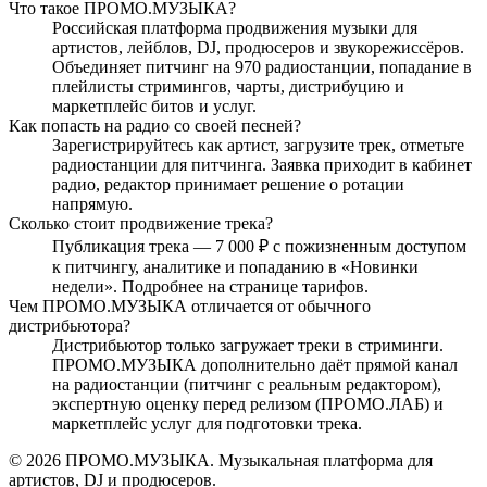
Что такое ПРОМО.МУЗЫКА?
Российская платформа продвижения музыки для
артистов, лейблов, DJ, продюсеров и звукорежиссёров.
Объединяет питчинг на 970 радиостанции, попадание в
плейлисты стримингов, чарты, дистрибуцию и
маркетплейс битов и услуг.
Как попасть на радио со своей песней?
Зарегистрируйтесь как артист, загрузите трек, отметьте
радиостанции для питчинга. Заявка приходит в кабинет
радио, редактор принимает решение о ротации
напрямую.
Сколько стоит продвижение трека?
Публикация трека — 7 000 ₽ с пожизненным доступом
к питчингу, аналитике и попаданию в «Новинки
недели». Подробнее на странице тарифов.
Чем ПРОМО.МУЗЫКА отличается от обычного
дистрибьютора?
Дистрибьютор только загружает треки в стриминги.
ПРОМО.МУЗЫКА дополнительно даёт прямой канал
на радиостанции (питчинг с реальным редактором),
экспертную оценку перед релизом (ПРОМО.ЛАБ) и
маркетплейс услуг для подготовки трека.
© 2026 ПРОМО.МУЗЫКА. Музыкальная платформа для
артистов, DJ и продюсеров.