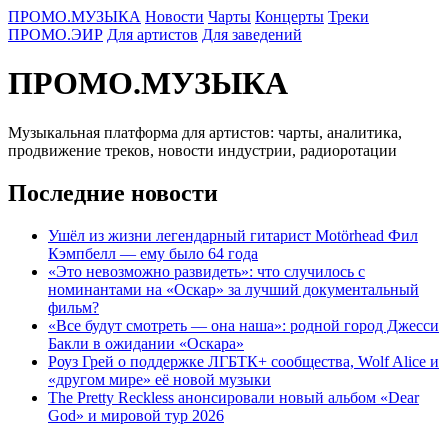
ПРОМО.МУЗЫКА
Новости
Чарты
Концерты
Треки
ПРОМО.ЭИР
Для артистов
Для заведений
ПРОМО.МУЗЫКА
Музыкальная платформа для артистов: чарты, аналитика,
продвижение треков, новости индустрии, радиоротации
Последние новости
Ушёл из жизни легендарный гитарист Motörhead Фил
Кэмпбелл — ему было 64 года
«Это невозможно развидеть»: что случилось с
номинантами на «Оскар» за лучший документальный
фильм?
«Все будут смотреть — она наша»: родной город Джесси
Бакли в ожидании «Оскара»
Роуз Грей о поддержке ЛГБТК+ сообщества, Wolf Alice и
«другом мире» её новой музыки
The Pretty Reckless анонсировали новый альбом «Dear
God» и мировой тур 2026