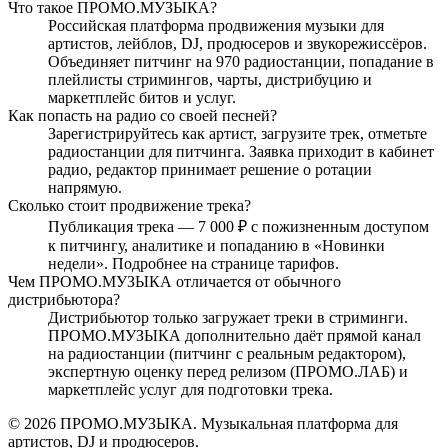
Что такое ПРОМО.МУЗЫКА?
Российская платформа продвижения музыки для
артистов, лейблов, DJ, продюсеров и звукорежиссёров.
Объединяет питчинг на 970 радиостанции, попадание в
плейлисты стримингов, чарты, дистрибуцию и
маркетплейс битов и услуг.
Как попасть на радио со своей песней?
Зарегистрируйтесь как артист, загрузите трек, отметьте
радиостанции для питчинга. Заявка приходит в кабинет
радио, редактор принимает решение о ротации
напрямую.
Сколько стоит продвижение трека?
Публикация трека — 7 000 ₽ с пожизненным доступом
к питчингу, аналитике и попаданию в «Новинки
недели». Подробнее на странице тарифов.
Чем ПРОМО.МУЗЫКА отличается от обычного
дистрибьютора?
Дистрибьютор только загружает треки в стриминги.
ПРОМО.МУЗЫКА дополнительно даёт прямой канал
на радиостанции (питчинг с реальным редактором),
экспертную оценку перед релизом (ПРОМО.ЛАБ) и
маркетплейс услуг для подготовки трека.
© 2026 ПРОМО.МУЗЫКА. Музыкальная платформа для
артистов, DJ и продюсеров.