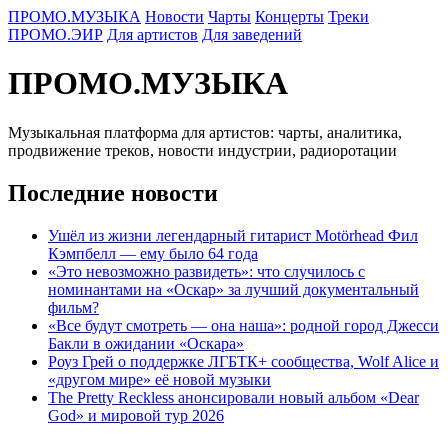
ПРОМО.МУЗЫКА
Новости
Чарты
Концерты
Треки
ПРОМО.ЭИР
Для артистов
Для заведений
ПРОМО.МУЗЫКА
Музыкальная платформа для артистов: чарты, аналитика,
продвижение треков, новости индустрии, радиоротации
Последние новости
Ушёл из жизни легендарный гитарист Motörhead Фил
Кэмпбелл — ему было 64 года
«Это невозможно развидеть»: что случилось с
номинантами на «Оскар» за лучший документальный
фильм?
«Все будут смотреть — она наша»: родной город Джесси
Бакли в ожидании «Оскара»
Роуз Грей о поддержке ЛГБТК+ сообщества, Wolf Alice и
«другом мире» её новой музыки
The Pretty Reckless анонсировали новый альбом «Dear
God» и мировой тур 2026