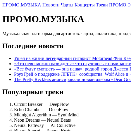
ПРОМО.МУЗЫКА
Новости
Чарты
Концерты
Треки
ПРОМО.Э
ПРОМО.МУЗЫКА
Музыкальная платформа для артистов: чарты, аналитика, прод
Последние новости
Ушёл из жизни легендарный гитарист Motörhead Фил Кэм
«Это невозможно развидеть»: что случилось с номинант
«Все будут смотреть — она наша»: родной город Джесси
Роуз Грей о поддержке ЛГБТК+ сообщества, Wolf Alice и
The Pretty Reckless анонсировали новый альбом «Dear Go
Популярные треки
Circuit Breaker — DeepFlow
Echo Chamber — DeepFlow
Midnight Algorithm — SynthMind
Neon Dreams — Neural Beats
Neural Pathway — AI Collective
Binary Sunset — Neural Beats