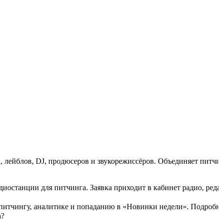
 лейблов, DJ, продюсеров и звукорежиссёров. Объединяет питч
 радиостанции для питчинга. Заявка приходит в кабинет радио, р
питчингу, аналитике и попаданию в «Новинки недели». Подробн
а?