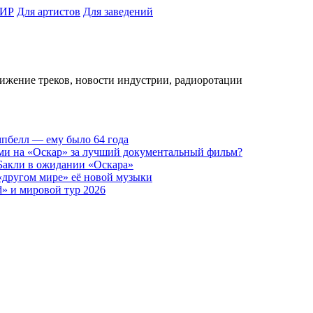
ИР
Для артистов
Для заведений
вижение треков, новости индустрии, радиоротации
пбелл — ему было 64 года
ами на «Оскар» за лучший документальный фильм?
 Бакли в ожидании «Оскара»
 «другом мире» её новой музыки
d» и мировой тур 2026