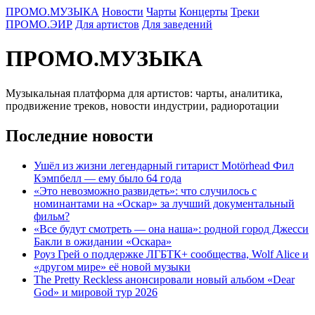
ПРОМО.МУЗЫКА
Новости
Чарты
Концерты
Треки
ПРОМО.ЭИР
Для артистов
Для заведений
ПРОМО.МУЗЫКА
Музыкальная платформа для артистов: чарты, аналитика,
продвижение треков, новости индустрии, радиоротации
Последние новости
Ушёл из жизни легендарный гитарист Motörhead Фил
Кэмпбелл — ему было 64 года
«Это невозможно развидеть»: что случилось с
номинантами на «Оскар» за лучший документальный
фильм?
«Все будут смотреть — она наша»: родной город Джесси
Бакли в ожидании «Оскара»
Роуз Грей о поддержке ЛГБТК+ сообщества, Wolf Alice и
«другом мире» её новой музыки
The Pretty Reckless анонсировали новый альбом «Dear
God» и мировой тур 2026