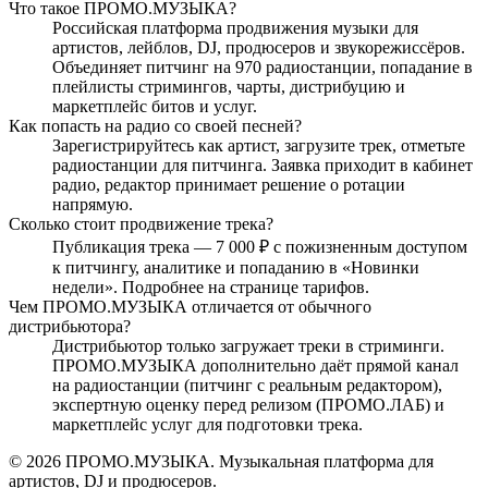
Что такое ПРОМО.МУЗЫКА?
Российская платформа продвижения музыки для
артистов, лейблов, DJ, продюсеров и звукорежиссёров.
Объединяет питчинг на 970 радиостанции, попадание в
плейлисты стримингов, чарты, дистрибуцию и
маркетплейс битов и услуг.
Как попасть на радио со своей песней?
Зарегистрируйтесь как артист, загрузите трек, отметьте
радиостанции для питчинга. Заявка приходит в кабинет
радио, редактор принимает решение о ротации
напрямую.
Сколько стоит продвижение трека?
Публикация трека — 7 000 ₽ с пожизненным доступом
к питчингу, аналитике и попаданию в «Новинки
недели». Подробнее на странице тарифов.
Чем ПРОМО.МУЗЫКА отличается от обычного
дистрибьютора?
Дистрибьютор только загружает треки в стриминги.
ПРОМО.МУЗЫКА дополнительно даёт прямой канал
на радиостанции (питчинг с реальным редактором),
экспертную оценку перед релизом (ПРОМО.ЛАБ) и
маркетплейс услуг для подготовки трека.
© 2026 ПРОМО.МУЗЫКА. Музыкальная платформа для
артистов, DJ и продюсеров.