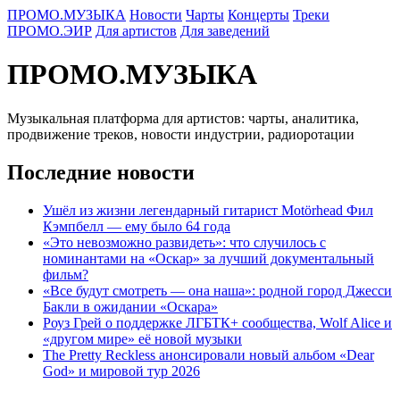
ПРОМО.МУЗЫКА
Новости
Чарты
Концерты
Треки
ПРОМО.ЭИР
Для артистов
Для заведений
ПРОМО.МУЗЫКА
Музыкальная платформа для артистов: чарты, аналитика,
продвижение треков, новости индустрии, радиоротации
Последние новости
Ушёл из жизни легендарный гитарист Motörhead Фил
Кэмпбелл — ему было 64 года
«Это невозможно развидеть»: что случилось с
номинантами на «Оскар» за лучший документальный
фильм?
«Все будут смотреть — она наша»: родной город Джесси
Бакли в ожидании «Оскара»
Роуз Грей о поддержке ЛГБТК+ сообщества, Wolf Alice и
«другом мире» её новой музыки
The Pretty Reckless анонсировали новый альбом «Dear
God» и мировой тур 2026