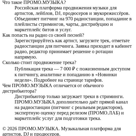
Что такое ПРОМО.МУЗЫКА?
Российская платформа продвижения музыки для
артистов, лейблов, DJ, продюсеров и звукорежиссёров.
Объединяет питчинг на 970 радиостанции, попадание в
плейлисты стримингов, чарты, дистрибуцию и
маркетплейс битов и услуг.
Как попасть на радио со своей песней?
Зарегистрируйтесь как артист, загрузите трек, отметьте
радиостанции для питчинга. Заявка приходит в кабинет
радио, редактор принимает решение о ротации
напрямую.
Сколько стоит продвижение трека?
Публикация трека — 7 000 ₽ с пожизненным доступом
к питчингу, аналитике и попаданию в «Новинки
недели». Подробнее на странице тарифов.
Чем ПРОМО.МУЗЫКА отличается от обычного
дистрибьютора?
Дистрибьютор только загружает треки в стриминги.
ПРОМО.МУЗЫКА дополнительно даёт прямой канал
на радиостанции (питчинг с реальным редактором),
экспертную оценку перед релизом (ПРОМО.ЛАБ) и
маркетплейс услуг для подготовки трека.
© 2026 ПРОМО.МУЗЫКА. Музыкальная платформа для
артистов, DJ и продюсеров.