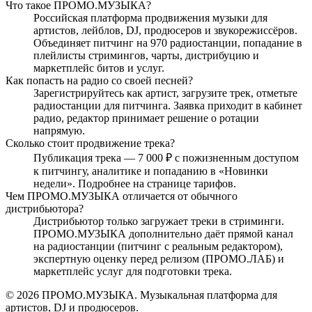
Что такое ПРОМО.МУЗЫКА?
Российская платформа продвижения музыки для
артистов, лейблов, DJ, продюсеров и звукорежиссёров.
Объединяет питчинг на 970 радиостанции, попадание в
плейлисты стримингов, чарты, дистрибуцию и
маркетплейс битов и услуг.
Как попасть на радио со своей песней?
Зарегистрируйтесь как артист, загрузите трек, отметьте
радиостанции для питчинга. Заявка приходит в кабинет
радио, редактор принимает решение о ротации
напрямую.
Сколько стоит продвижение трека?
Публикация трека — 7 000 ₽ с пожизненным доступом
к питчингу, аналитике и попаданию в «Новинки
недели». Подробнее на странице тарифов.
Чем ПРОМО.МУЗЫКА отличается от обычного
дистрибьютора?
Дистрибьютор только загружает треки в стриминги.
ПРОМО.МУЗЫКА дополнительно даёт прямой канал
на радиостанции (питчинг с реальным редактором),
экспертную оценку перед релизом (ПРОМО.ЛАБ) и
маркетплейс услуг для подготовки трека.
© 2026 ПРОМО.МУЗЫКА. Музыкальная платформа для
артистов, DJ и продюсеров.