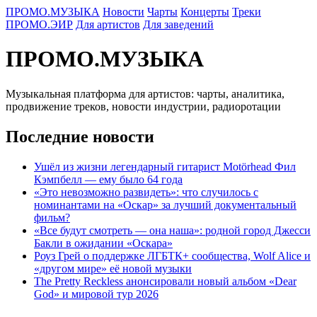
ПРОМО.МУЗЫКА
Новости
Чарты
Концерты
Треки
ПРОМО.ЭИР
Для артистов
Для заведений
ПРОМО.МУЗЫКА
Музыкальная платформа для артистов: чарты, аналитика,
продвижение треков, новости индустрии, радиоротации
Последние новости
Ушёл из жизни легендарный гитарист Motörhead Фил
Кэмпбелл — ему было 64 года
«Это невозможно развидеть»: что случилось с
номинантами на «Оскар» за лучший документальный
фильм?
«Все будут смотреть — она наша»: родной город Джесси
Бакли в ожидании «Оскара»
Роуз Грей о поддержке ЛГБТК+ сообщества, Wolf Alice и
«другом мире» её новой музыки
The Pretty Reckless анонсировали новый альбом «Dear
God» и мировой тур 2026