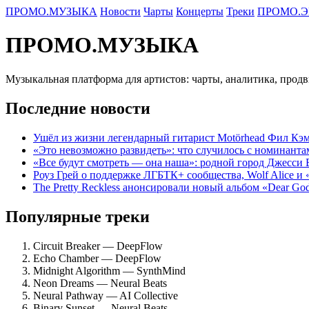
ПРОМО.МУЗЫКА
Новости
Чарты
Концерты
Треки
ПРОМО.Э
ПРОМО.МУЗЫКА
Музыкальная платформа для артистов: чарты, аналитика, прод
Последние новости
Ушёл из жизни легендарный гитарист Motörhead Фил Кэм
«Это невозможно развидеть»: что случилось с номинант
«Все будут смотреть — она наша»: родной город Джесси
Роуз Грей о поддержке ЛГБТК+ сообщества, Wolf Alice и
The Pretty Reckless анонсировали новый альбом «Dear Go
Популярные треки
Circuit Breaker — DeepFlow
Echo Chamber — DeepFlow
Midnight Algorithm — SynthMind
Neon Dreams — Neural Beats
Neural Pathway — AI Collective
Binary Sunset — Neural Beats