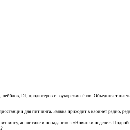
 лейблов, DJ, продюсеров и звукорежиссёров. Объединяет питч
 радиостанции для питчинга. Заявка приходит в кабинет радио, р
питчингу, аналитике и попаданию в «Новинки недели». Подробн
а?