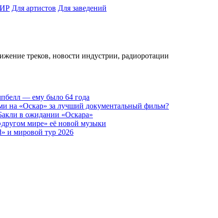
ИР
Для артистов
Для заведений
вижение треков, новости индустрии, радиоротации
пбелл — ему было 64 года
ами на «Оскар» за лучший документальный фильм?
 Бакли в ожидании «Оскара»
 «другом мире» её новой музыки
d» и мировой тур 2026