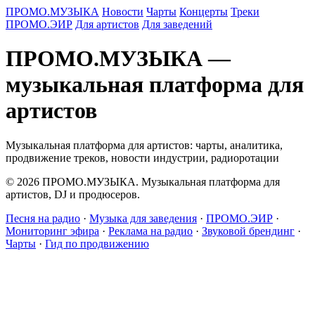
ПРОМО.МУЗЫКА
Новости
Чарты
Концерты
Треки
ПРОМО.ЭИР
Для артистов
Для заведений
ПРОМО.МУЗЫКА —
музыкальная платформа для
артистов
Музыкальная платформа для артистов: чарты, аналитика,
продвижение треков, новости индустрии, радиоротации
© 2026 ПРОМО.МУЗЫКА. Музыкальная платформа для
артистов, DJ и продюсеров.
Песня на радио
·
Музыка для заведения
·
ПРОМО.ЭИР
·
Мониторинг эфира
·
Реклама на радио
·
Звуковой брендинг
·
Чарты
·
Гид по продвижению