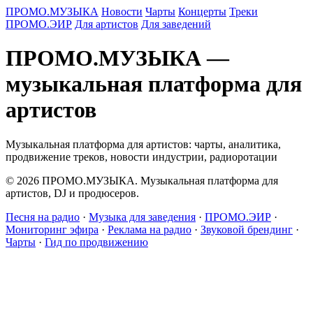
ПРОМО.МУЗЫКА
Новости
Чарты
Концерты
Треки
ПРОМО.ЭИР
Для артистов
Для заведений
ПРОМО.МУЗЫКА —
музыкальная платформа для
артистов
Музыкальная платформа для артистов: чарты, аналитика,
продвижение треков, новости индустрии, радиоротации
© 2026 ПРОМО.МУЗЫКА. Музыкальная платформа для
артистов, DJ и продюсеров.
Песня на радио
·
Музыка для заведения
·
ПРОМО.ЭИР
·
Мониторинг эфира
·
Реклама на радио
·
Звуковой брендинг
·
Чарты
·
Гид по продвижению