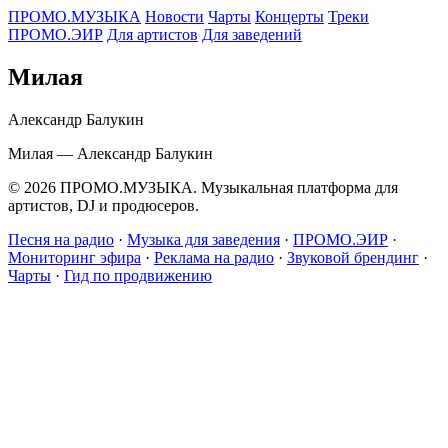
ПРОМО.МУЗЫКА
Новости
Чарты
Концерты
Треки
ПРОМО.ЭИР
Для артистов
Для заведений
Милая
Александр Балукин
Милая — Александр Балукин
© 2026 ПРОМО.МУЗЫКА. Музыкальная платформа для
артистов, DJ и продюсеров.
Песня на радио
·
Музыка для заведения
·
ПРОМО.ЭИР
·
Мониторинг эфира
·
Реклама на радио
·
Звуковой брендинг
·
Чарты
·
Гид по продвижению