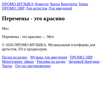
ПРОМО.МУЗЫКА
Новости
Чарты
Концерты
Треки
ПРОМО.ЭИР
Для артистов
Для заведений
Перемены - это красиво
Мот
Перемены - это красиво — Мот
© 2026 ПРОМО.МУЗЫКА. Музыкальная платформа для
артистов, DJ и продюсеров.
Песня на радио
·
Музыка для заведения
·
ПРОМО.ЭИР
·
Мониторинг эфира
·
Реклама на радио
·
Звуковой брендинг
·
Чарты
·
Гид по продвижению