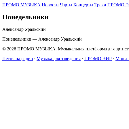
ПРОМО.МУЗЫКА
Новости
Чарты
Концерты
Треки
ПРОМО.Э
Понедельники
Александр Уральский
Понедельники — Александр Уральский
© 2026 ПРОМО.МУЗЫКА. Музыкальная платформа для артисто
Песня на радио
·
Музыка для заведения
·
ПРОМО.ЭИР
·
Монит