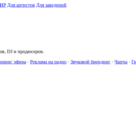
ИР
Для артистов
Для заведений
в, DJ и продюсеров.
оринг эфира
·
Реклама на радио
·
Звуковой брендинг
·
Чарты
·
Г