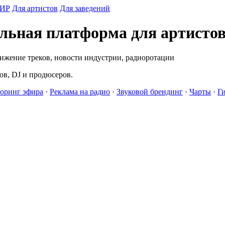
ИР
Для артистов
Для заведений
ая платформа для артисто
вижение треков, новости индустрии, радиоротации
в, DJ и продюсеров.
оринг эфира
·
Реклама на радио
·
Звуковой брендинг
·
Чарты
·
Г