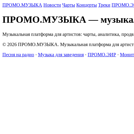
ПРОМО.МУЗЫКА
Новости
Чарты
Концерты
Треки
ПРОМО.Э
ПРОМО.МУЗЫКА — музыкальн
Музыкальная платформа для артистов: чарты, аналитика, прод
© 2026 ПРОМО.МУЗЫКА. Музыкальная платформа для артисто
Песня на радио
·
Музыка для заведения
·
ПРОМО.ЭИР
·
Монит