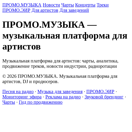
ПРОМО.МУЗЫКА
Новости
Чарты
Концерты
Треки
ПРОМО.ЭИР
Для артистов
Для заведений
ПРОМО.МУЗЫКА —
музыкальная платформа для
артистов
Музыкальная платформа для артистов: чарты, аналитика,
продвижение треков, новости индустрии, радиоротации
© 2026 ПРОМО.МУЗЫКА. Музыкальная платформа для
артистов, DJ и продюсеров.
Песня на радио
·
Музыка для заведения
·
ПРОМО.ЭИР
·
Мониторинг эфира
·
Реклама на радио
·
Звуковой брендинг
·
Чарты
·
Гид по продвижению