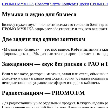
ПРОМО.МУЗЫКА
Новости
Чарты
Концерты
Треки
ПРОМО.Э
Музыка и аудио для бизнеса
Бизнесу нужен звук — но почти всегда это головная боль: где в
ПРОМО.МУЗЫКА закрывает обе стороны: и тех, кто включает муз
Две задачи под одним зонтиком
«Музыка для бизнеса» — это про разное. Кафе и магазину важн
эфирном времени. Мы развели эти сценарии по отдельным прод
Заведениям — звук без рисков с РАО и
Если у вас кафе, ресторан, магазин, салон или отель, обычны
фоновую музыку и радио под формат точки, с закрывающими д
централизованное управление эфиром из одного кабинета.
Радиостанциям — PROMO.FM
Для радиостанций у нас отдельный продукт. Каждую неделю ред
Подключение для станций бесплатное. Параллельно открывается