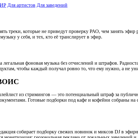
ИР
Для артистов
Для заведений
зять треки, которые не приведут проверку РАО, чем занять эфир р
ыку у себя, и тех, кто её транслирует в эфир.
а легальная фоновая музыка без отчислений и штрафов. Радиоста
уктам, чтобы каждый получал ровно то, что ему нужно, а не ун
 ВОИС
й плейлист из стримингов — это потенциальный штраф за публич
окументами. Готовые подборки под кафе и кофейни собраны на
акция собирает подборку свежих новинок и миксов DJ в эфирном
 монетизация: геозональная реклама от локальных заведений и 