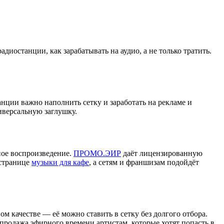
адиостанции, как зарабатывать на аудио, а не только тратить.
нции важно наполнить сетку и заработать на рекламе и
иверсальную заглушку.
ное воспроизведение.
ПРОМО.ЭИР
даёт лицензированную
 странице
музыки для кафе
, а сетям и франшизам подойдёт
 качестве — её можно ставить в сетку без долгого отбора.
продажа эфирного времени артистам, которые хотят попасть в