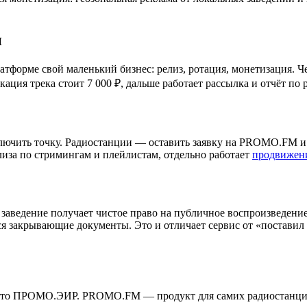
и
атформе свой маленький бизнес: релиз, ротация, монетизация. Ч
ция трека стоит 7 000 ₽, дальше работает рассылка и отчёт по 
ючить точку. Радиостанции — оставить заявку на PROMO.FM и п
лиза по стримингам и плейлистам, отдельно работает
продвижени
заведение получает чистое право на публичное воспроизведени
 закрывающие документы. Это и отличает сервис от «поставил к
 это ПРОМО.ЭИР. PROMO.FM — продукт для самих радиостанций: