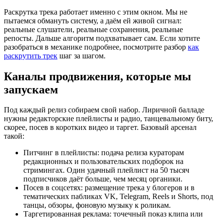
Раскрутка трека работает именно с этим окном. Мы не
пытаемся обмануть систему, а даём ей живой сигнал:
реальные слушатели, реальные сохранения, реальные
репосты. Дальше алгоритм подхватывает сам. Если хотите
разобраться в механике подробнее, посмотрите разбор
как
раскрутить трек
шаг за шагом.
Каналы продвижения, которые мы
запускаем
Под каждый релиз собираем свой набор. Лиричной балладе
нужны редакторские плейлисты и радио, танцевальному биту,
скорее, посев в коротких видео и таргет. Базовый арсенал
такой:
Питчинг в плейлисты: подача релиза кураторам
редакционных и пользовательских подборок на
стримингах. Один удачный плейлист на 50 тысяч
подписчиков даёт больше, чем месяц органики.
Посев в соцсетях: размещение трека у блогеров и в
тематических пабликах VK, Telegram, Reels и Shorts, под
танцы, обзоры, фоновую музыку к роликам.
Таргетированная реклама: точечный показ клипа или