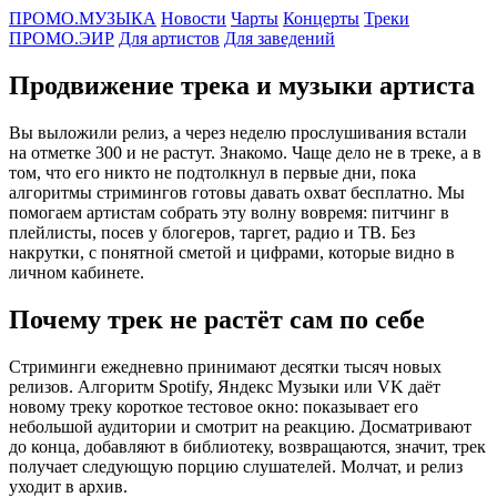
ПРОМО.МУЗЫКА
Новости
Чарты
Концерты
Треки
ПРОМО.ЭИР
Для артистов
Для заведений
Продвижение трека и музыки артиста
Вы выложили релиз, а через неделю прослушивания встали
на отметке 300 и не растут. Знакомо. Чаще дело не в треке, а в
том, что его никто не подтолкнул в первые дни, пока
алгоритмы стримингов готовы давать охват бесплатно. Мы
помогаем артистам собрать эту волну вовремя: питчинг в
плейлисты, посев у блогеров, таргет, радио и ТВ. Без
накрутки, с понятной сметой и цифрами, которые видно в
личном кабинете.
Почему трек не растёт сам по себе
Стриминги ежедневно принимают десятки тысяч новых
релизов. Алгоритм Spotify, Яндекс Музыки или VK даёт
новому треку короткое тестовое окно: показывает его
небольшой аудитории и смотрит на реакцию. Досматривают
до конца, добавляют в библиотеку, возвращаются, значит, трек
получает следующую порцию слушателей. Молчат, и релиз
уходит в архив.