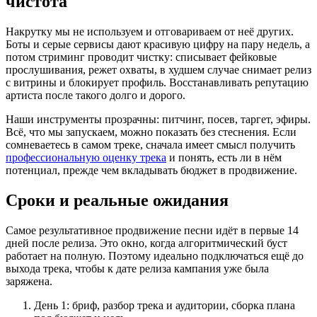
чистота
Накрутку мы не используем и отговариваем от неё других.
Боты и серые сервисы дают красивую цифру на пару недель, а
потом стриминг проводит чистку: списывает фейковые
прослушивания, режет охваты, в худшем случае снимает релиз
с витрины и блокирует профиль. Восстанавливать репутацию
артиста после такого долго и дорого.
Наши инструменты прозрачны: питчинг, посев, таргет, эфиры.
Всё, что мы запускаем, можно показать без стеснения. Если
сомневаетесь в самом треке, сначала имеет смысл получить
профессиональную оценку трека
и понять, есть ли в нём
потенциал, прежде чем вкладывать бюджет в продвижение.
Сроки и реальные ожидания
Самое результативное продвижение песни идёт в первые 14
дней после релиза. Это окно, когда алгоритмический буст
работает на полную. Поэтому идеально подключаться ещё до
выхода трека, чтобы к дате релиза кампания уже была
заряжена.
День 1: бриф, разбор трека и аудитории, сборка плана