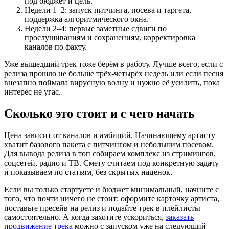
под бюджет и цель.
Недели 1–2: запуск питчинга, посева и таргета,
поддержка алгоритмического окна.
Недели 2–4: первые заметные сдвиги по
прослушиваниям и сохранениям, корректировка
каналов по факту.
Уже вышедший трек тоже берём в работу. Лучше всего, если с
релиза прошло не больше трёх-четырёх недель или если песня
внезапно поймала вирусную волну и нужно её усилить, пока
интерес не угас.
Сколько это стоит и с чего начать
Цена зависит от каналов и амбиций. Начинающему артисту
хватит базового пакета с питчингом и небольшим посевом.
Для вывода релиза в топ собираем комплекс из стримингов,
соцсетей, радио и ТВ. Смету считаем под конкретную задачу
и показываем по статьям, без скрытых наценок.
Если вы только стартуете и бюджет минимальный, начните с
того, что почти ничего не стоит: оформите карточку артиста,
поставьте пресейв на релиз и подайте трек в плейлисты
самостоятельно. А когда захотите ускориться,
заказать
продвижение трека
можно с запуском уже на следующий