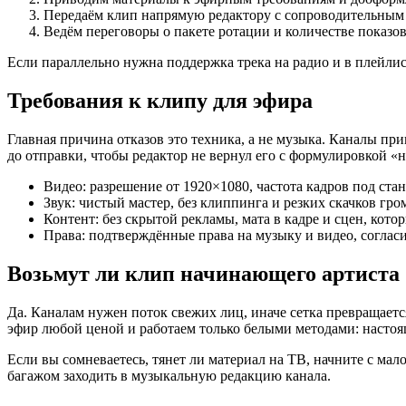
Передаём клип напрямую редактору с сопроводительным
Ведём переговоры о пакете ротации и количестве показов
Если параллельно нужна поддержка трека на радио и в плейлис
Требования к клипу для эфира
Главная причина отказов это техника, а не музыка. Каналы пр
до отправки, чтобы редактор не вернул его с формулировкой «н
Видео: разрешение от 1920×1080, частота кадров под стан
Звук: чистый мастер, без клиппинга и резких скачков гро
Контент: без скрытой рекламы, мата в кадре и сцен, кото
Права: подтверждённые права на музыку и видео, согласи
Возьмут ли клип начинающего артиста
Да. Каналам нужен поток свежих лиц, иначе сетка превращается
эфир любой ценой и работаем только белыми методами: настоящ
Если вы сомневаетесь, тянет ли материал на ТВ, начните с мало
багажом заходить в музыкальную редакцию канала.