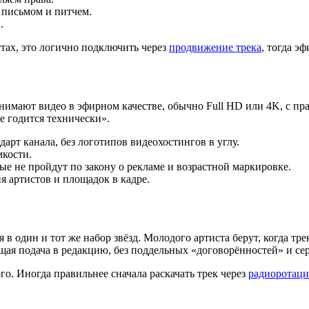
 письмом и питчем.
.
тах, это логично подключить через
продвижение трека
, тогда э
инимают видео в эфирном качестве, обычно Full HD или 4K, с п
е годится технически».
дарт канала, без логотипов видеохостингов в углу.
мкости.
рые не пройдут по закону о рекламе и возрастной маркировке.
я артистов и площадок в кадре.
 в один и тот же набор звёзд. Молодого артиста берут, когда тр
ая подача в редакцию, без поддельных «договорённостей» и сер
го. Иногда правильнее сначала раскачать трек через
радиоротац