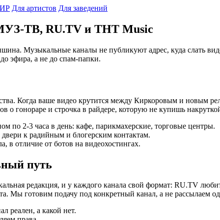
ИР
Для артистов
Для заведений
МУЗ-ТВ, RU.TV и ТНТ Music
 тишина. Музыкальные каналы не публикуют адрес, куда слать ви
о эфира, а не до спам-папки.
чества. Когда ваше видео крутится между Киркоровым и новым р
ов о гонораре и строчка в райдере, которую не купишь накрутко
ом по 2-3 часа в день: кафе, парикмахерские, торговые центры.
 двери к радийным и блогерским контактам.
а, в отличие от ботов на видеохостингах.
ьный путь
кальная редакция, и у каждого канала свой формат: RU.TV люби
. Мы готовим подачу под конкретный канал, а не рассылаем од
л реален, а какой нет.
яем права.