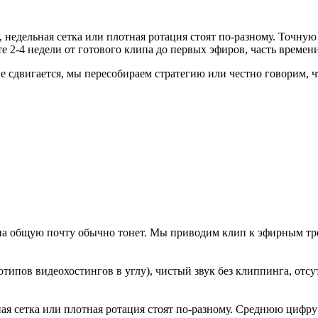
, недельная сетка или плотная ротация стоят по-разному. Точну
е 2-4 недели от готового клипа до первых эфиров, часть времени
не сдвигается, мы пересобираем стратегию или честно говорим, 
 на общую почту обычно тонет. Мы приводим клип к эфирным тр
отипов видеохостингов в углу), чистый звук без клиппинга, от
ьная сетка или плотная ротация стоят по-разному. Среднюю циф