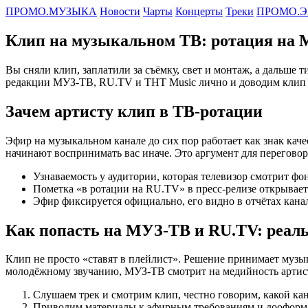
ПРОМО.МУЗЫКА
Новости
Чарты
Концерты
Треки
ПРОМО.Э
Клип на музыкальном ТВ: ротация на 
Вы сняли клип, заплатили за съёмку, свет и монтаж, а дальше
редакции МУЗ-ТВ, RU.TV и ТНТ Music лично и доводим клип д
Зачем артисту клип в ТВ-ротации
Эфир на музыкальном канале до сих пор работает как знак ка
начинают воспринимать вас иначе. Это аргумент для переговор
Узнаваемость у аудитории, которая телевизор смотрит фон
Пометка «в ротации на RU.TV» в пресс-релизе открывает
Эфир фиксируется официально, его видно в отчётах канал
Как попасть на МУЗ-ТВ и RU.TV: реал
Клип не просто «ставят в плейлист». Решение принимает музы
молодёжному звучанию, МУЗ-ТВ смотрит на медийность артиста
Слушаем трек и смотрим клип, честно говорим, какой кана
Приводим материалы к эфирным требованиям и дооформл