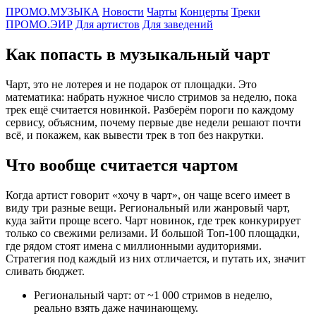
ПРОМО.МУЗЫКА
Новости
Чарты
Концерты
Треки
ПРОМО.ЭИР
Для артистов
Для заведений
Как попасть в музыкальный чарт
Чарт, это не лотерея и не подарок от площадки. Это
математика: набрать нужное число стримов за неделю, пока
трек ещё считается новинкой. Разберём пороги по каждому
сервису, объясним, почему первые две недели решают почти
всё, и покажем, как вывести трек в топ без накрутки.
Что вообще считается чартом
Когда артист говорит «хочу в чарт», он чаще всего имеет в
виду три разные вещи. Региональный или жанровый чарт,
куда зайти проще всего. Чарт новинок, где трек конкурирует
только со свежими релизами. И большой Топ-100 площадки,
где рядом стоят имена с миллионными аудиториями.
Стратегия под каждый из них отличается, и путать их, значит
сливать бюджет.
Региональный чарт: от ~1 000 стримов в неделю,
реально взять даже начинающему.