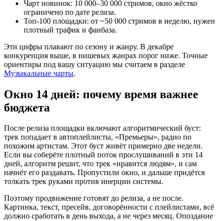
Чарт новинок: 10 000–30 000 стримов, окно жёстко
ограничено по дате релиза.
Топ-100 площадки: от ~50 000 стримов в неделю, нужен
плотный трафик и фанбаза.
Эти цифры плавают по сезону и жанру. В декабре
конкуренция выше, в нишевых жанрах порог ниже. Точные
ориентиры под вашу ситуацию мы считаем в разделе
Музыкальные чарты
.
Окно 14 дней: почему время важнее
бюджета
После релиза площадки включают алгоритмический буст:
трек попадает в автоплейлисты, «Премьеры», радио по
похожим артистам. Этот буст живёт примерно две недели.
Если вы соберёте плотный поток прослушиваний в эти 14
дней, алгоритм решит, что трек «нравится людям», и сам
начнёт его раздавать. Пропустили окно, и дальше придётся
толкать трек руками против инерции системы.
Поэтому продвижение готовят до релиза, а не после.
Картинка, текст, пресейв, договорённости с плейлистами, всё
должно сработать в день выхода, а не через месяц. Опоздание