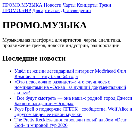
ПРОМО.МУЗЫКА
Новости
Чарты
Концерты
Треки
ПРОМО.ЭИР
Для артистов
Для заведений
ПРОМО.МУЗЫКА
Музыкальная платформа для артистов: чарты, аналитика,
продвижение треков, новости индустрии, радиоротации
Последние новости
Ушёл из жизни легендарный гитарист Motörhead Фил
Кэмпбелл — ему было 64 года
«Это невозможно развидеть»: что случилось с
номинантами на «Оскар» за лучший документальный
фильм?
«Все будут смотреть — она наша»: родной город Джесси
Бакли в ожидании «Оскара»
Роуз Грей о поддержке ЛГБТК+ сообщества, Wolf Alice и
«другом мире» её новой музыки
The Pretty Reckless анонсировали новый альбом «Dear
God» и мировой тур 2026