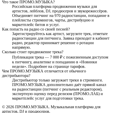
Что такое ПРОМО.МУЗЫКА?
Российская платформа продвижения музыки для
артистов, лейблов, DJ, продюсеров и звукорежиссёров.
Объединяет питчинг на 970 радиостанции, попадание в
плейлисты стримингов, чарты, дистрибуцию и
маркетплейс битов и услуг.
Как попасть на радио со своей песней?
Зарегистрируйтесь как артист, загрузите трек, отметьте
радиостанции для питчинга. Заявка приходит в кабинет
радио, редактор принимает решение о ротации
напрямую.
Сколько стоит продвижение трека?
Публикация трека — 7 000 ₽ с пожизненным доступом
к питчингу, аналитике и попаданию в «Новинки
недели». Подробнее на странице тарифов.
Чем ПРОМО.МУЗЫКА отличается от обычного
дистрибьютора?
Дистрибьютор только загружает треки в стриминги.
ПРОМО.МУЗЫКА дополнительно даёт прямой канал
на радиостанции (питчинг с реальным редактором),
экспертную оценку перед релизом (ПРОМО.ЛАБ) и
маркетплейс услуг для подготовки трека.
© 2026 ПРОМО.МУЗЫКА. Музыкальная платформа для
артистов, DJ и продюсеров.