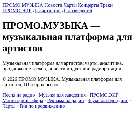
ПРОМО.МУЗЫКА
Новости
Чарты
Концерты
Треки
ПРОМО.ЭИР
Для артистов
Для заведений
ПРОМО.МУЗЫКА —
музыкальная платформа для
артистов
Музыкальная платформа для артистов: чарты, аналитика,
продвижение треков, новости индустрии, радиоротации
© 2026 ПРОМО.МУЗЫКА. Музыкальная платформа для
артистов, DJ и продюсеров.
Песня на радио
·
Музыка для заведения
·
ПРОМО.ЭИР
·
Мониторинг эфира
·
Реклама на радио
·
Звуковой брендинг
·
Чарты
·
Гид по продвижению