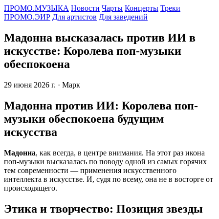
ПРОМО.МУЗЫКА
Новости
Чарты
Концерты
Треки
ПРОМО.ЭИР
Для артистов
Для заведений
Мадонна высказалась против ИИ в
искусстве: Королева поп-музыки
обеспокоена
29 июня 2026 г.
· Марк
Мадонна против ИИ: Королева поп-
музыки обеспокоена будущим
искусства
Мадонна
, как всегда, в центре внимания. На этот раз икона
поп-музыки высказалась по поводу одной из самых горячих
тем современности — применения искусственного
интеллекта в искусстве. И, судя по всему, она не в восторге от
происходящего.
Этика и творчество: Позиция звезды