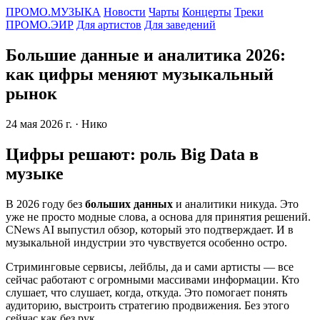
ПРОМО.МУЗЫКА
Новости
Чарты
Концерты
Треки
ПРОМО.ЭИР
Для артистов
Для заведений
Большие данные и аналитика 2026:
как цифры меняют музыкальный
рынок
24 мая 2026 г.
· Нико
Цифры решают: роль Big Data в
музыке
В 2026 году без
больших данных
и аналитики никуда. Это
уже не просто модные слова, а основа для принятия решений.
CNews AI выпустил обзор, который это подтверждает. И в
музыкальной индустрии это чувствуется особенно остро.
Стриминговые сервисы, лейблы, да и сами артисты — все
сейчас работают с огромными массивами информации. Кто
слушает, что слушает, когда, откуда. Это помогает понять
аудиторию, выстроить стратегию продвижения. Без этого
сейчас как без рук.