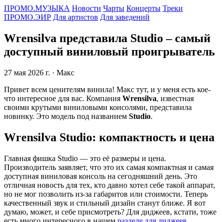
ПРОМО.МУЗЫКА
Новости
Чарты
Концерты
Треки
ПРОМО.ЭИР
Для артистов
Для заведений
Wrensilva представила Studio – самый
доступный виниловый проигрыватель
27 мая 2026 г.
· Макс
Привет всем ценителям винила! Макс тут, и у меня есть кое-
что интересное для вас. Компания
Wrensilva
, известная
своими крутыми виниловыми консолями, представила
новинку. Это модель под названием
Studio
.
Wrensilva Studio: компактность и цена
Главная фишка Studio — это её размеры и цена.
Производитель заявляет, что это их самая компактная и самая
доступная виниловая консоль на сегодняшний день. Это
отличная новость для тех, кто давно хотел себе такой аппарат,
но не мог позволить из-за габаритов или стоимости. Теперь
качественный звук и стильный дизайн станут ближе. Я вот
думаю, может, и себе присмотреть? Для диджеев, кстати, тоже
есть много интересного в нашем
разделе для диджеев
.