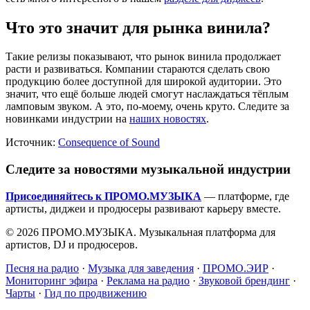
Что это значит для рынка винила?
Такие релизы показывают, что рынок винила продолжает
расти и развиваться. Компании стараются сделать свою
продукцию более доступной для широкой аудитории. Это
значит, что ещё больше людей смогут наслаждаться тёплым
ламповым звуком. А это, по-моему, очень круто. Следите за
новинками индустрии на
наших новостях
.
Источник:
Consequence of Sound
Следите за новостями музыкальной индустрии
Присоединяйтесь к ПРОМО.МУЗЫКА
— платформе, где
артисты, диджеи и продюсеры развивают карьеру вместе.
© 2026 ПРОМО.МУЗЫКА. Музыкальная платформа для
артистов, DJ и продюсеров.
Песня на радио
·
Музыка для заведения
·
ПРОМО.ЭИР
·
Мониторинг эфира
·
Реклама на радио
·
Звуковой брендинг
·
Чарты
·
Гид по продвижению