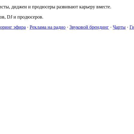
исты, диджеи и продюсеры развивают карьеру вместе.
в, DJ и продюсеров.
оринг эфира
·
Реклама на радио
·
Звуковой брендинг
·
Чарты
·
Г