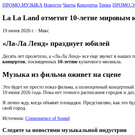
ПРОМО.МУЗЫКА
Новости
Чарты
Концерты
Треки
ПРОМО.Э
La La Land отметит 10-летие мировым 
19 июня 2026 г.
· Макс
«Ла-Ла Ленд» празднует юбилей
Десять лет пролетело, а «Ла-Ла Ленд» все еще звучит в наших 
концертов
, посвященных
10-летию
культового мюзикла.
Музыка из фильма оживет на сцене
Это будет не просто показ фильма, а полноценный концертный
19 июня 2026 года. Пока нет точного расписания городов и да
Я лично жду, когда объявят площадки. Представляю, как это буд
свой город.
Источник:
Consequence of Sound
Следите за новостями музыкальной индустрии