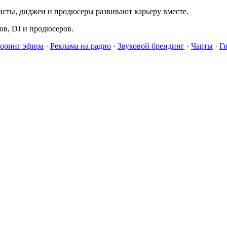
исты, диджеи и продюсеры развивают карьеру вместе.
в, DJ и продюсеров.
оринг эфира
·
Реклама на радио
·
Звуковой брендинг
·
Чарты
·
Г