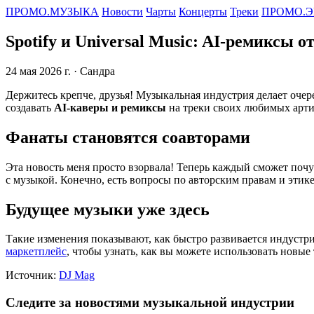
ПРОМО.МУЗЫКА
Новости
Чарты
Концерты
Треки
ПРОМО.Э
Spotify и Universal Music: AI-ремиксы 
24 мая 2026 г.
· Сандра
Держитесь крепче, друзья! Музыкальная индустрия делает очере
создавать
AI-каверы и ремиксы
на треки своих любимых артис
Фанаты становятся соавторами
Эта новость меня просто взорвала! Теперь каждый сможет поч
с музыкой. Конечно, есть вопросы по авторским правам и этике
Будущее музыки уже здесь
Такие изменения показывают, как быстро развивается индустри
маркетплейс
, чтобы узнать, как вы можете использовать новые
Источник:
DJ Mag
Следите за новостями музыкальной индустрии