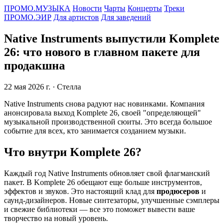
ПРОМО.МУЗЫКА
Новости
Чарты
Концерты
Треки
ПРОМО.ЭИР
Для артистов
Для заведений
Native Instruments выпустили Komplete
26: что нового в главном пакете для
продакшна
22 мая 2026 г.
· Стелла
Native Instruments снова радуют нас новинками. Компания
анонсировала выход Komplete 26, своей "определяющей"
музыкальной производственной сюиты. Это всегда большое
событие для всех, кто занимается созданием музыки.
Что внутри Komplete 26?
Каждый год Native Instruments обновляет свой флагманский
пакет. В Komplete 26 обещают еще больше инструментов,
эффектов и звуков. Это настоящий клад для
продюсеров
и
саунд-дизайнеров. Новые синтезаторы, улучшенные сэмплеры
и свежие библиотеки — все это поможет вывести ваше
творчество на новый уровень.