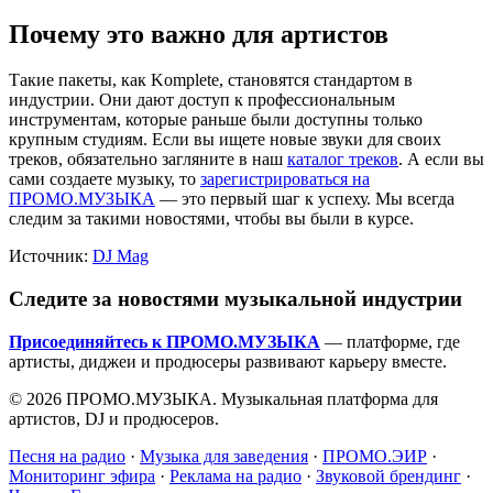
Почему это важно для артистов
Такие пакеты, как Komplete, становятся стандартом в
индустрии. Они дают доступ к профессиональным
инструментам, которые раньше были доступны только
крупным студиям. Если вы ищете новые звуки для своих
треков, обязательно загляните в наш
каталог треков
. А если вы
сами создаете музыку, то
зарегистрироваться на
ПРОМО.МУЗЫКА
— это первый шаг к успеху. Мы всегда
следим за такими новостями, чтобы вы были в курсе.
Источник:
DJ Mag
Следите за новостями музыкальной индустрии
Присоединяйтесь к ПРОМО.МУЗЫКА
— платформе, где
артисты, диджеи и продюсеры развивают карьеру вместе.
© 2026 ПРОМО.МУЗЫКА. Музыкальная платформа для
артистов, DJ и продюсеров.
Песня на радио
·
Музыка для заведения
·
ПРОМО.ЭИР
·
Мониторинг эфира
·
Реклама на радио
·
Звуковой брендинг
·