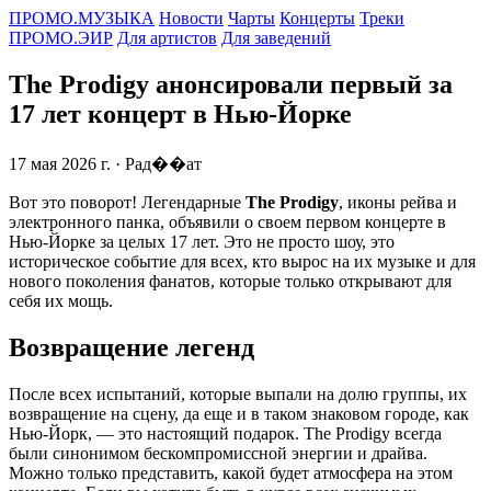
ПРОМО.МУЗЫКА
Новости
Чарты
Концерты
Треки
ПРОМО.ЭИР
Для артистов
Для заведений
The Prodigy анонсировали первый за
17 лет концерт в Нью-Йорке
17 мая 2026 г.
· Рад��ат
Вот это поворот! Легендарные
The Prodigy
, иконы рейва и
электронного панка, объявили о своем первом концерте в
Нью-Йорке за целых 17 лет. Это не просто шоу, это
историческое событие для всех, кто вырос на их музыке и для
нового поколения фанатов, которые только открывают для
себя их мощь.
Возвращение легенд
После всех испытаний, которые выпали на долю группы, их
возвращение на сцену, да еще и в таком знаковом городе, как
Нью-Йорк, — это настоящий подарок. The Prodigy всегда
были синонимом бескомпромиссной энергии и драйва.
Можно только представить, какой будет атмосфера на этом