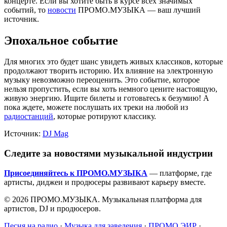
концерте. Если вы хотите быть в курсе всех значимых
событий, то
новости
ПРОМО.МУЗЫКА — ваш лучший
источник.
Эпохальное событие
Для многих это будет шанс увидеть живых классиков, которые
продолжают творить историю. Их влияние на электронную
музыку невозможно переоценить. Это событие, которое
нельзя пропустить, если вы хоть немного цените настоящую,
живую энергию. Ищите билеты и готовьтесь к безумию! А
пока ждете, можете послушать их треки на любой из
радиостанций
, которые ротируют классику.
Источник:
DJ Mag
Следите за новостями музыкальной индустрии
Присоединяйтесь к ПРОМО.МУЗЫКА
— платформе, где
артисты, диджеи и продюсеры развивают карьеру вместе.
© 2026 ПРОМО.МУЗЫКА. Музыкальная платформа для
артистов, DJ и продюсеров.
Песня на радио
·
Музыка для заведения
·
ПРОМО.ЭИР
·