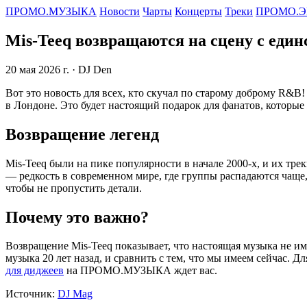
ПРОМО.МУЗЫКА
Новости
Чарты
Концерты
Треки
ПРОМО.Э
Mis-Teeq возвращаются на сцену с еди
20 мая 2026 г.
· DJ Den
Вот это новость для всех, кто скучал по старому доброму R&B
в Лондоне. Это будет настоящий подарок для фанатов, которые
Возвращение легенд
Mis-Teeq были на пике популярности в начале 2000-х, и их тре
— редкость в современном мире, где группы распадаются чаще,
чтобы не пропустить детали.
Почему это важно?
Возвращение Mis-Teeq показывает, что настоящая музыка не и
музыка 20 лет назад, и сравнить с тем, что мы имеем сейчас. Д
для диджеев
на ПРОМО.МУЗЫКА ждет вас.
Источник:
DJ Mag