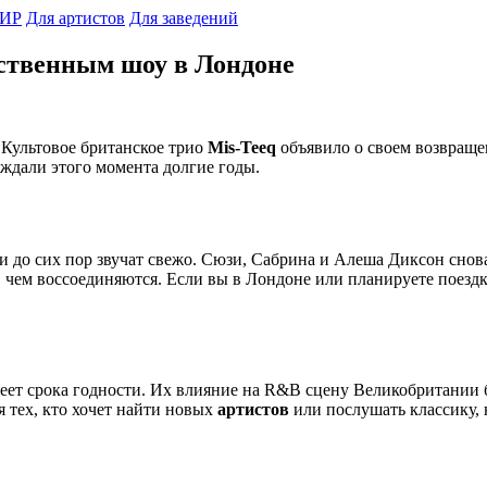
ИР
Для артистов
Для заведений
нственным шоу в Лондоне
! Культовое британское трио
Mis-Teeq
объявило о своем возвраще
 ждали этого момента долгие годы.
ки до сих пор звучат свежо. Сюзи, Сабрина и Алеша Диксон снов
 чем воссоединяются. Если вы в Лондоне или планируете поездку
меет срока годности. Их влияние на R&B сцену Великобритании
ля тех, кто хочет найти новых
артистов
или послушать классику,