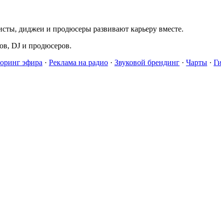
исты, диджеи и продюсеры развивают карьеру вместе.
в, DJ и продюсеров.
оринг эфира
·
Реклама на радио
·
Звуковой брендинг
·
Чарты
·
Г