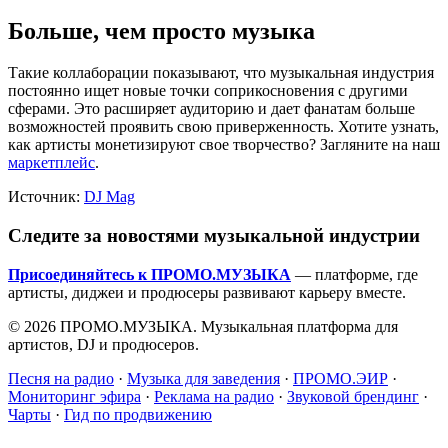
Больше, чем просто музыка
Такие коллаборации показывают, что музыкальная индустрия
постоянно ищет новые точки соприкосновения с другими
сферами. Это расширяет аудиторию и дает фанатам больше
возможностей проявить свою приверженность. Хотите узнать,
как артисты монетизируют свое творчество? Загляните на наш
маркетплейс
.
Источник:
DJ Mag
Следите за новостями музыкальной индустрии
Присоединяйтесь к ПРОМО.МУЗЫКА
— платформе, где
артисты, диджеи и продюсеры развивают карьеру вместе.
© 2026 ПРОМО.МУЗЫКА. Музыкальная платформа для
артистов, DJ и продюсеров.
Песня на радио
·
Музыка для заведения
·
ПРОМО.ЭИР
·
Мониторинг эфира
·
Реклама на радио
·
Звуковой брендинг
·
Чарты
·
Гид по продвижению