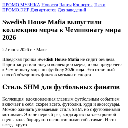
ПРОМО.МУЗЫКА
Новости
Чарты
Концерты
Треки
ПРОМО.ЭИР
Для артистов
Для заведений
Swedish House Mafia выпустили
коллекцию мерча к Чемпионату мира
2026
22 июня 2026 г.
· Макс
Шведская тройка
Swedish House Mafia
не сидит без дела.
Парни запустили новую коллекцию мерча, и она приурочена
к Чемпионату мира по футболу
2026 года
. Это отличный
способ объединить фанатов музыки и спорта.
Стиль SHM для футбольных фанатов
Коллекция, вдохновленная главным футбольным событием,
включает в себя, скорее всего, футболки, худи и аксессуары.
Можно ожидать узнаваемый стиль SHM, но с футбольными
мотивами. Это не первый раз, когда артисты электронной
сцены коллаборируют со спортивными событиями. И это
всегда круто.