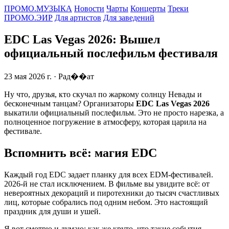
ПРОМО.МУЗЫКА
Новости
Чарты
Концерты
Треки
ПРОМО.ЭИР
Для артистов
Для заведений
EDC Las Vegas 2026: Вышел
официальный послефильм фестиваля
23 мая 2026 г.
· Рад��ат
Ну что, друзья, кто скучал по жаркому солнцу Невады и
бесконечным танцам? Организаторы
EDC Las Vegas 2026
выкатили официальный послефильм. Это не просто нарезка, а
полноценное погружение в атмосферу, которая царила на
фестивале.
Вспомнить всё: магия EDC
Каждый год EDC задает планку для всех EDM-фестивалей.
2026-й не стал исключением. В фильме вы увидите всё: от
невероятных декораций и пиротехники до тысяч счастливых
лиц, которые собрались под одним небом. Это настоящий
праздник для души и ушей.
Я вот смотрю и думаю: как же круто, что такие события