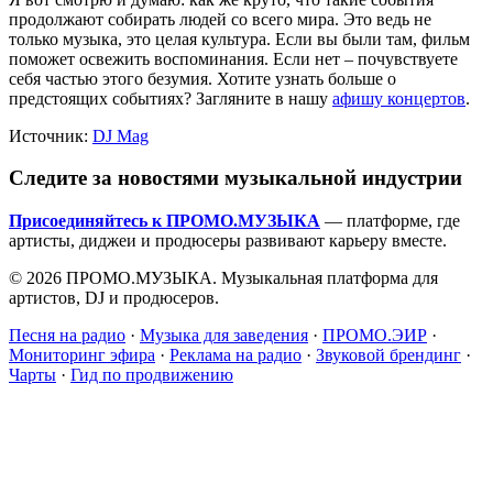
продолжают собирать людей со всего мира. Это ведь не
только музыка, это целая культура. Если вы были там, фильм
поможет освежить воспоминания. Если нет – почувствуете
себя частью этого безумия. Хотите узнать больше о
предстоящих событиях? Загляните в нашу
афишу концертов
.
Источник:
DJ Mag
Следите за новостями музыкальной индустрии
Присоединяйтесь к ПРОМО.МУЗЫКА
— платформе, где
артисты, диджеи и продюсеры развивают карьеру вместе.
© 2026 ПРОМО.МУЗЫКА. Музыкальная платформа для
артистов, DJ и продюсеров.
Песня на радио
·
Музыка для заведения
·
ПРОМО.ЭИР
·
Мониторинг эфира
·
Реклама на радио
·
Звуковой брендинг
·
Чарты
·
Гид по продвижению