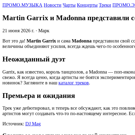
ПРОМО.МУЗЫКА
Новости
Чарты
Концерты
Треки
ПРОМО.Э
Martin Garrix и Madonna представили с
21 июня 2026 г.
· Марк
Вот это да!
Martin Garrix
и сама
Madonna
представили свой с
величины объединяют усилия, всегда ждешь чего-то особенного
Неожиданный дуэт
Garrix, как известно, король танцполов, а Madonna — поп-икон
свежо. Я всегда ценю, когда артисты не боятся экспериментиро
новинок? Загляните в наш
каталог треков
.
Премьера и ожидания
Трек уже дебютировал, и теперь все обсуждают, как это повлия
артистов могут создавать что-то по-настоящему интересное. Е
Источник:
DJ Mag