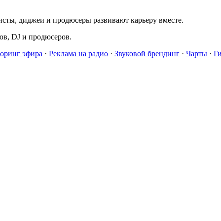
исты, диджеи и продюсеры развивают карьеру вместе.
в, DJ и продюсеров.
оринг эфира
·
Реклама на радио
·
Звуковой брендинг
·
Чарты
·
Г