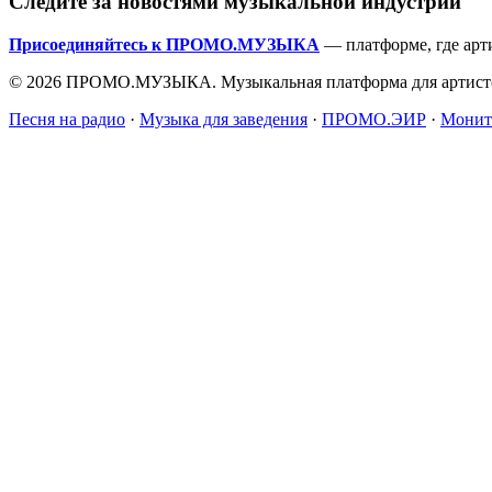
Следите за новостями музыкальной индустрии
Присоединяйтесь к ПРОМО.МУЗЫКА
— платформе, где арт
© 2026 ПРОМО.МУЗЫКА. Музыкальная платформа для артисто
Песня на радио
·
Музыка для заведения
·
ПРОМО.ЭИР
·
Монит