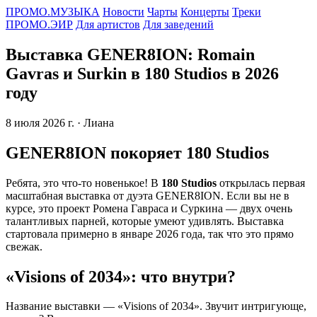
ПРОМО.МУЗЫКА
Новости
Чарты
Концерты
Треки
ПРОМО.ЭИР
Для артистов
Для заведений
Выставка GENER8ION: Romain
Gavras и Surkin в 180 Studios в 2026
году
8 июля 2026 г.
· Лиана
GENER8ION покоряет 180 Studios
Ребята, это что-то новенькое! В
180 Studios
открылась первая
масштабная выставка от дуэта GENER8ION. Если вы не в
курсе, это проект Ромена Гавраса и Суркина — двух очень
талантливых парней, которые умеют удивлять. Выставка
стартовала примерно в январе 2026 года, так что это прямо
свежак.
«Visions of 2034»: что внутри?
Название выставки — «Visions of 2034». Звучит интригующе,