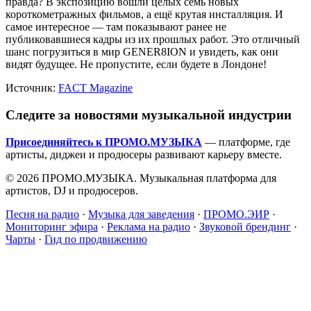
правда? В экспозицию вошли целых семь новых
короткометражных фильмов, а ещё крутая инсталляция. И
самое интересное — там показывают ранее не
публиковавшиеся кадры из их прошлых работ. Это отличный
шанс погрузиться в мир GENER8ION и увидеть, как они
видят будущее. Не пропустите, если будете в Лондоне!
Источник:
FACT Magazine
Следите за новостями музыкальной индустрии
Присоединяйтесь к ПРОМО.МУЗЫКА
— платформе, где
артисты, диджеи и продюсеры развивают карьеру вместе.
© 2026 ПРОМО.МУЗЫКА. Музыкальная платформа для
артистов, DJ и продюсеров.
Песня на радио
·
Музыка для заведения
·
ПРОМО.ЭИР
·
Мониторинг эфира
·
Реклама на радио
·
Звуковой брендинг
·
Чарты
·
Гид по продвижению