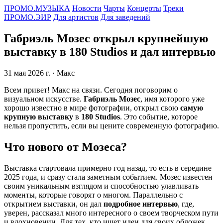
ПРОМО.МУЗЫКА
Новости
Чарты
Концерты
Треки
ПРОМО.ЭИР
Для артистов
Для заведений
Габриэль Мозес открыл крупнейшую
выставку в 180 Studios и дал интервью
31 мая 2026 г.
· Макс
Всем привет! Макс на связи. Сегодня поговорим о
визуальном искусстве.
Габриэль Мозес
, имя которого уже
хорошо известно в мире фотографии, открыл свою
самую
крупную выставку
в
180 Studios
. Это событие, которое
нельзя пропустить, если вы цените современную фотографию.
Что нового от Мозеса?
Выставка стартовала примерно год назад, то есть в середине
2025 года, и сразу стала заметным событием. Мозес известен
своим уникальным взглядом и способностью улавливать
моменты, которые говорят о многом. Параллельно с
открытием выставки, он дал
подробное интервью
, где,
уверен, рассказал много интересного о своем творческом пути
и вдохновении. Для тех, кто ищет идеи для своих обложек