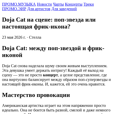
ПРОМО.МУЗЫКА
Новости
Чарты
Концерты
Треки
ПРОМО.ЭИР
Для артистов
Для заведений
Doja Cat на сцене: поп-звезда или
настоящая фрик-икона?
23 мая 2026 г.
· Стелла
Doja Cat: между поп-звездой и фрик-
иконой
Doja Cat снова наделала шуму своим живым выступлением.
Эта девушка умеет держать интригу! Каждый её выход на
сцену — это не просто
концерт
, а целое представление, где
она виртуозно балансирует между образом поп-суперзвезды и
настоящей фрик-иконы. И, кажется, ей это очень нравится.
Мастерство провокации
Американская артистка играет на этом напряжении просто
идеально. Она не боится быть разной, смелой и даже немного