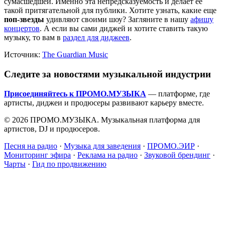
сумасшедшей. Именно эта непредсказуемость и делает её
такой притягательной для публики. Хотите узнать, какие еще
поп-звезды
удивляют своими шоу? Загляните в нашу
афишу
концертов
. А если вы сами диджей и хотите ставить такую
музыку, то вам в
раздел для диджеев
.
Источник:
The Guardian Music
Следите за новостями музыкальной индустрии
Присоединяйтесь к ПРОМО.МУЗЫКА
— платформе, где
артисты, диджеи и продюсеры развивают карьеру вместе.
© 2026 ПРОМО.МУЗЫКА. Музыкальная платформа для
артистов, DJ и продюсеров.
Песня на радио
·
Музыка для заведения
·
ПРОМО.ЭИР
·
Мониторинг эфира
·
Реклама на радио
·
Звуковой брендинг
·
Чарты
·
Гид по продвижению