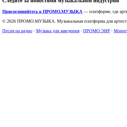
Следите за новостями музыкальной индустрии
Присоединяйтесь к ПРОМО.МУЗЫКА
— платформе, где арт
© 2026 ПРОМО.МУЗЫКА. Музыкальная платформа для артисто
Песня на радио
·
Музыка для заведения
·
ПРОМО.ЭИР
·
Монит