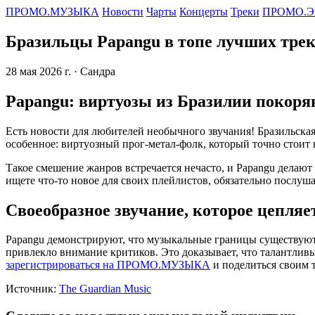
ПРОМО.МУЗЫКА
Новости
Чарты
Концерты
Треки
ПРОМО.Э
Бразильцы Papangu в топе лучших трек
28 мая 2026 г.
· Сандра
Papangu: виртуозы из Бразилии покор
Есть новости для любителей необычного звучания! Бразильска
особенное: виртуозный прог-метал-фолк, который точно стоит
Такое смешение жанров встречается нечасто, и Papangu делают
ищете что-то новое для своих плейлистов, обязательно послуша
Своеобразное звучание, которое цепляе
Papangu демонстрируют, что музыкальные границы существуют 
привлекло внимание критиков. Это доказывает, что талантливы
зарегистрироваться на ПРОМО.МУЗЫКА
и поделиться своим 
Источник:
The Guardian Music