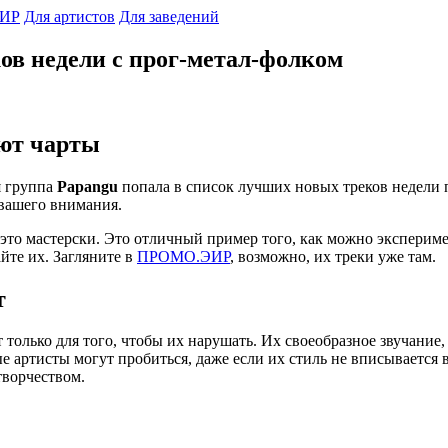
ИР
Для артистов
Для заведений
ов недели с прог-метал-фолком
яют чарты
я группа
Papangu
попала в список лучших новых треков недели п
 вашего внимания.
 это мастерски. Это отличный пример того, как можно экспериме
йте их. Загляните в
ПРОМО.ЭИР
, возможно, их треки уже там.
т
только для того, чтобы их нарушать. Их своеобразное звучани
е артисты могут пробиться, даже если их стиль не вписывается
творчеством.