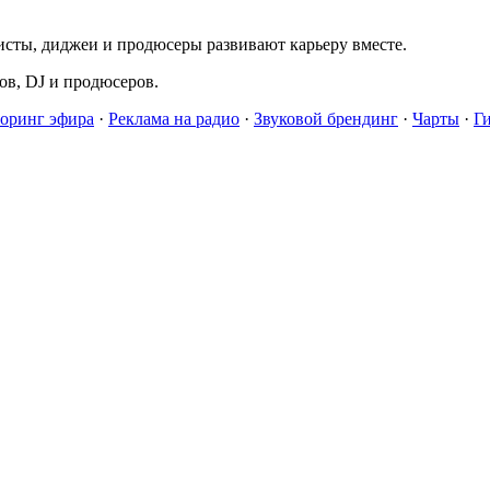
исты, диджеи и продюсеры развивают карьеру вместе.
в, DJ и продюсеров.
оринг эфира
·
Реклама на радио
·
Звуковой брендинг
·
Чарты
·
Г