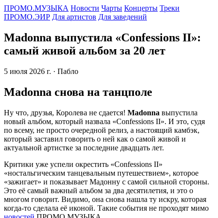
ПРОМО.МУЗЫКА
Новости
Чарты
Концерты
Треки
ПРОМО.ЭИР
Для артистов
Для заведений
Madonna выпустила «Confessions II»:
самый живой альбом за 20 лет
5 июля 2026 г.
· Пабло
Madonna снова на танцполе
Ну что, друзья, Королева не сдается!
Madonna
выпустила
новый альбом, который назвала «Confessions II». И это, судя
по всему, не просто очередной релиз, а настоящий камбэк,
который заставил говорить о ней как о самой живой и
актуальной артистке за последние двадцать лет.
Критики уже успели окрестить «Confessions II»
«ностальгическим танцевальным путешествием», которое
«зажигает» и показывает Мадонну с самой сильной стороны.
Это её самый важный альбом за два десятилетия, и это о
многом говорит. Видимо, она снова нашла ту искру, которая
когда-то сделала её иконой. Такие события не проходят мимо
новостей
ПРОМО.МУЗЫКА.