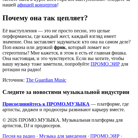
нашей
афишей концертов
!
Почему она так цепляет?
Её выступления — это не просто песни, это целые
перформансы, где каждый жест, каждый взгляд имеет
значение. Она заставляет задуматься: кто она на самом деле?
Поп-икона или дерзкий
фрик
, который ломает все
стереотипы? Мне кажется, в этом и есть её главная фишка.
Она настоящая, и это чувствуется. Если вы хотите, чтобы
вашу музыку тоже заметили, попробуйте
ПРОМО.ЭИР
для
ротации на радио!
Источник:
The Guardian Music
Следите за новостями музыкальной индустрии
Присоединяйтесь к ПРОМО.МУЗЫКА
— платформе, где
артисты, диджеи и продюсеры развивают карьеру вместе.
© 2026 ПРОМО.МУЗЫКА. Музыкальная платформа для
артистов, DJ и продюсеров.
Песня на радио
·
Музыка для заведения
·
ПРОМО.ЭИР
·