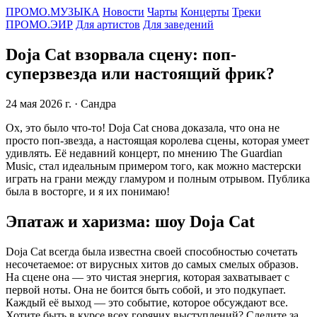
ПРОМО.МУЗЫКА
Новости
Чарты
Концерты
Треки
ПРОМО.ЭИР
Для артистов
Для заведений
Doja Cat взорвала сцену: поп-
суперзвезда или настоящий фрик?
24 мая 2026 г.
· Сандра
Ох, это было что-то! Doja Cat снова доказала, что она не
просто поп-звезда, а настоящая королева сцены, которая умеет
удивлять. Её недавний концерт, по мнению The Guardian
Music, стал идеальным примером того, как можно мастерски
играть на грани между гламуром и полным отрывом. Публика
была в восторге, и я их понимаю!
Эпатаж и харизма: шоу Doja Cat
Doja Cat всегда была известна своей способностью сочетать
несочетаемое: от вирусных хитов до самых смелых образов.
На сцене она — это чистая энергия, которая захватывает с
первой ноты. Она не боится быть собой, и это подкупает.
Каждый её выход — это событие, которое обсуждают все.
Хотите быть в курсе всех горячих выступлений? Следите за