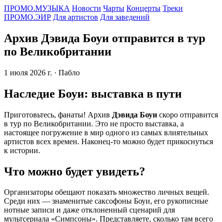
ПРОМО.МУЗЫКА
Новости
Чарты
Концерты
Треки
ПРОМО.ЭИР
Для артистов
Для заведений
Архив Дэвида Боуи отправится в тур
по Великобритании
1 июля 2026 г.
· Пабло
Наследие Боуи: выставка в пути
Приготовьтесь, фанаты! Архив
Дэвида Боуи
скоро отправится
в тур по Великобритании. Это не просто выставка, а
настоящее погружение в мир одного из самых влиятельных
артистов всех времен. Наконец-то можно будет прикоснуться
к истории.
Что можно будет увидеть?
Организаторы обещают показать множество личных вещей.
Среди них — знаменитые саксофоны Боуи, его рукописные
нотные записи и даже отклоненный сценарий для
мультсериала «Симпсоны». Представляете, сколько там всего