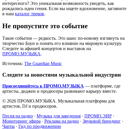
интересного? Это уникальная возможность увидеть, как
рождались идеи гения. Если вы ищете вдохновение, загляните
в наш
каталог треков
.
Не пропустите это событие
Такие события — редкость. Это шанс по-новому взглянуть на
творчество Боуи и понять его влияние на мировую культуру.
Следите за афишей концертов и выставок на
ПРОМО.МУЗЫКА
.
Источник:
The Guardian Music
Следите за новостями музыкальной индустрии
Присоединяйтесь к ПРОМО.МУЗЫКА
— платформе, где
артисты, диджеи и продюсеры развивают карьеру вместе.
© 2026 ПРОМО.МУЗЫКА. Музыкальная платформа для
артистов, DJ и продюсеров.
Песня на радио
·
Музыка для заведения
·
ПРОМО.ЭИР
·
Мониторинг эфира
·
Реклама на радио
·
Звуковой брендинг
·
Чарты
·
Гид по продвижению